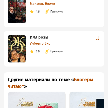
Микаель Ниеми
4.5
Премиум
Имя розы
Умберто Эко
3.9
Премиум
Другие материалы по теме
«
Блогеры
читают
»