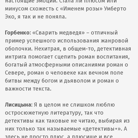
настоящие эмоции. Стала ли плюсом или
минусом схожесть с «Именем розы» Умберто
Эко, я так и не поняла.
Горбенко:
«Сварить медведя» – отличный
пример успешного использования жанровой
оболочки. Нехитрая, в общем-то, детективная
интрига помогает сцепить роман воспитания,
богатый атмосферными описаниями роман о
Севере, роман о человеке как вечном поле
битвы между богом и дьяволом и роман о
важности текста.
Лисицына:
Я в целом не слишком люблю
остросюжетную литературу, так что
детективы как таковые не читаю, выбирая из
них только так называемые «детективы+». А
здесь не просто плюс, а плюсище и все