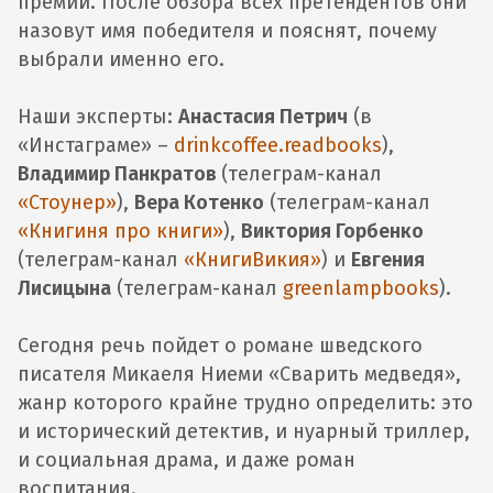
премии. После обзора всех претендентов они
назовут имя победителя и пояснят, почему
выбрали именно его.
Наши эксперты:
Анастасия Петрич
(в
«Инстаграме» –
drinkcoffee.readbooks
),
Владимир Панкратов
(телеграм-канал
«Стоунер»
),
Вера Котенко
(телеграм-канал
«Книгиня про книги»
),
Виктория Горбенко
(телеграм-канал
«КнигиВикия»
) и
Евгения
Лисицына
(телеграм-канал
greenlampbooks
).
Сегодня речь пойдет о романе шведского
писателя Микаеля Ниеми «Сварить медведя»,
жанр которого крайне трудно определить: это
и исторический детектив, и нуарный триллер,
и социальная драма, и даже роман
воспитания.