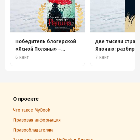
Победитель блогерской
Две тысячи стран
«Ясной Поляны» –
Японию: разбира
семейные саги снова на
роман Каги Отохи
6 книг
7 книг
коне
«Столица в огне»
О проекте
Что такое MyBook
Правовая информация
Правообладателям