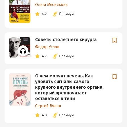
Ольга Мясникова
4.2
Премиум
Советы столетнего хирурга
Федор Углов
4.7
Премиум
О чем молчит печень. Как
уловить сигналы самого
крупного внутреннего органа,
который предпочитает
оставаться в тени
Сергей Вялов
4.8
Премиум