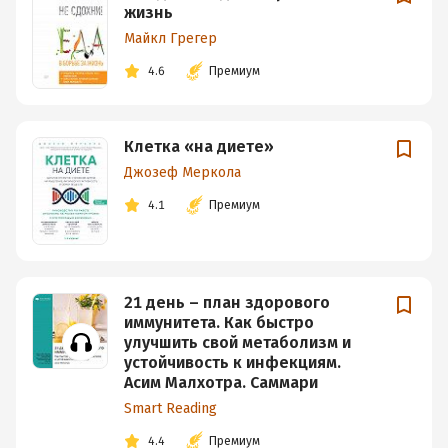
жизнь
Майкл Грегер
4.6
Премиум
Клетка «на диете»
Джозеф Меркола
4.1
Премиум
21 день – план здорового
иммунитета. Как быстро
улучшить свой метаболизм и
устойчивость к инфекциям.
Асим Малхотра. Саммари
Smart Reading
4.4
Премиум