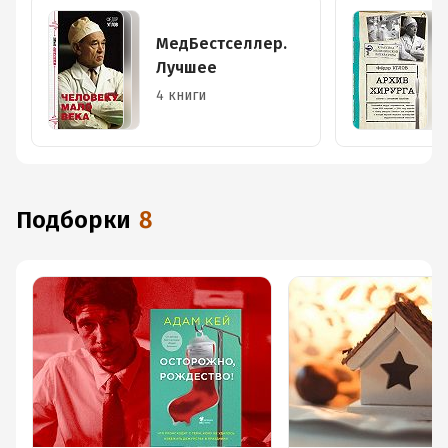
МедБестселлер.
Лучшее
4 книги
Подборки
8