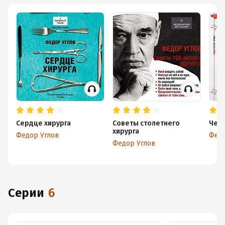
Сердце хирурга
Советы столетнего
Чело
хирурга
Федор Углов
Федо
Федор Углов
Серии
6