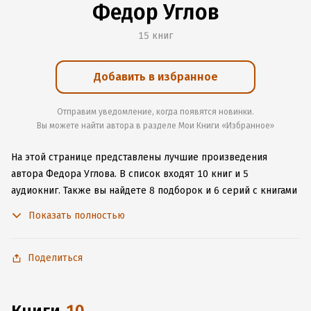
Федор Углов
15 книг
Добавить в избранное
Отправим уведомление, когда появятся новинки.
Вы можете найти автора в разделе Мои Книги «Избранное»
На этой странице представлены лучшие произведения
автора Федора Углова.
В список входят 10 книг и 5
аудиокниг.
Также вы найдете 8 подборок и 6 серий с книгами
автора.
Изучите более 136 отзывов о творчестве автора
Показать полностью
и начните читать или слушать книги Федора Углова онлайн
прямо на сайте, установите наше удобное приложение для
iOS или Android, чтобы не расставаться с любимыми
Поделиться
произведениями даже без подключения к интернету.