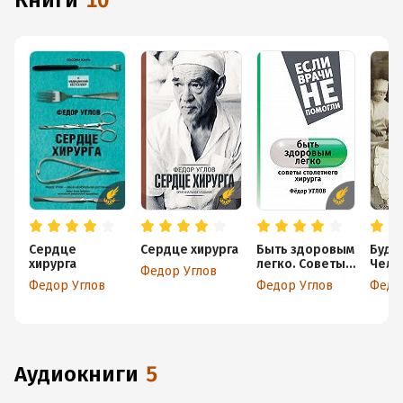
книги
10
Сердце
Сердце хирурга
Быть здоровым
Будни
хирурга
легко. Советы
Чело
Федор Углов
столетнего
люде
Федор Углов
Федор Углов
Федо
хирурга
аудиокниги
5