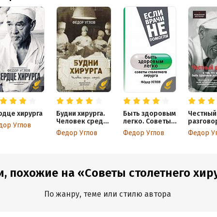
рдце хирурга
Будни хирурга.
Быть здоровым
Честный
Человек среди
легко. Советы
разгово
дор Углов
людей
столетнего
том, что
Федор Углов
Федор Углов
Федор У
хирурга
мешает 
здоров
русском
человек
и, похожие на «Советы столетнего хир
По жанру, теме или стилю автора