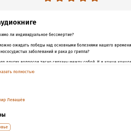
аудиокниге
имо ли индивидуальное бессмертие?
можно ожидать победы над основными болезнями нашего времени
нососудистых заболеваний и рака до гриппа?
ряд других вопросов тесно связаны между собой. И в конце концо
тся в вопрос о том, как прожить долгую, счастливую и насыщенн
казать полностью
й жизнь, как избежать преждевременной старости и насильствен
ть на эти непростые вопросы академик Углов пытался всю свою 
 Прожил он 104 года и стал единственным хирургом в мире, про
ии в возрасте 100 лет! Так что о секретах долголетия доктор Угло
мир Левашёв
енного опыта, которым он и делится со слушателями в этой аудиок
ры
обная информация
овье
аписания:
1 января 2014
ISBN (EAN):
9785428384819