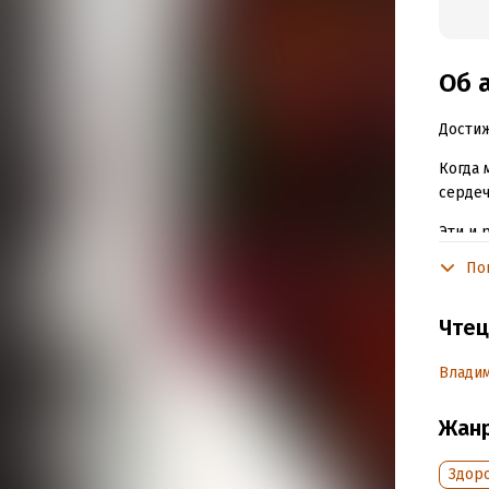
Об 
Достиж
Когда 
сердеч
Эти и 
упираю
По
пользо
Ответи
Чтец
жизнь.
операц
Влади
собств
Жан
Подр
Здор
Дата н