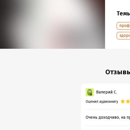
Год из
Дата п
Тем
проф
здор
Отзывы
Валерий С.
Оценил аудиокнигу
Очень доходчиво, на п