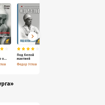
Под белой
р о
мантией
глов
Федор Углов
быть
ым
у
у
урга»