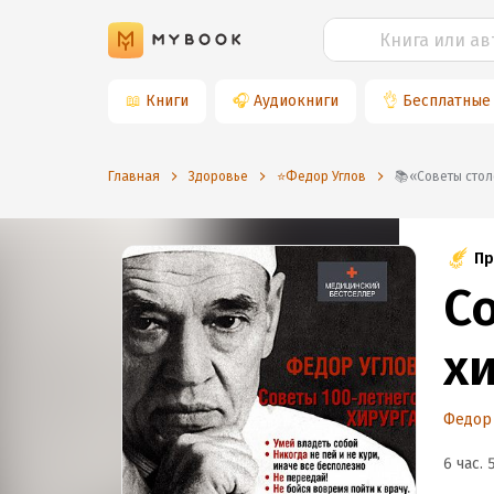
📖
Книги
🎧
Аудиокниги
👌
Бесплатные
Главная
Здоровье
⭐️Федор Углов
📚«Советы ст
Пр
С
х
Федор
6 час. 