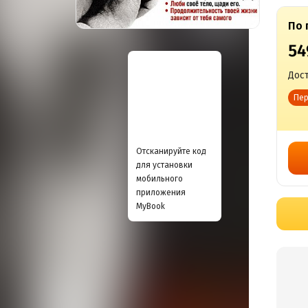
По 
54
Дост
Пер
Отсканируйте код
для установки
мобильного
приложения
MyBook