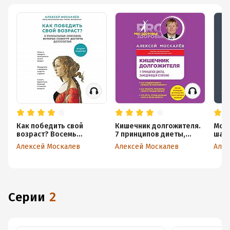
Как победить свой
Кишечник долгожителя.
Мозг
возраст? Восемь
7 принципов диеты,
шаго
уникальных способов,
замедляющей старение
креп
Алексей Москалев
Алексей Москалев
Алек
которые помогут
усто
достичь долголетия
Серии
2