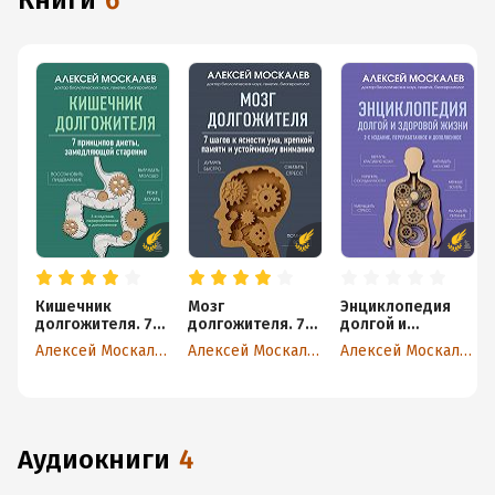
книги
6
Кишечник
Мозг
Энциклопедия
долгожителя. 7
долгожителя. 7
долгой и
принципов
шагов к ясности
здоровой жизни
Алексей Москалев
Алексей Москалев
Алексей Москалев
диеты,
ума, крепкой
замедляющей
памяти и
старение. 3-е
устойчивому
издание
вниманию
аудиокниги
4