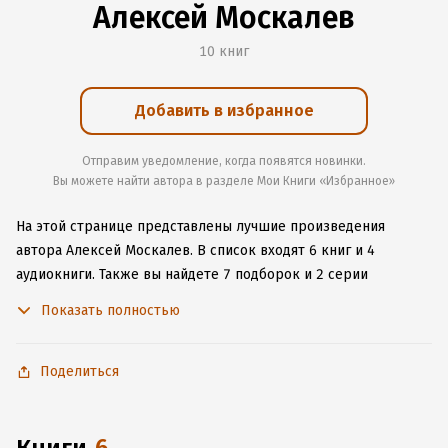
Алексей Москалев
10 книг
Добавить в избранное
Отправим уведомление, когда появятся новинки.
Вы можете найти автора в разделе Мои Книги «Избранное»
На этой странице представлены лучшие произведения
автора Алексей Москалев.
В список входят 6 книг и 4
аудиокниги.
Также вы найдете 7 подборок и 2 серии
с книгами автора.
Изучите более 20 отзывов о творчестве
Показать полностью
автора и начните читать или слушать книги Алексей
Москалев онлайн прямо на сайте, установите наше удобное
приложение для iOS или Android, чтобы не расставаться
Поделиться
с любимыми произведениями даже без подключения
к интернету.