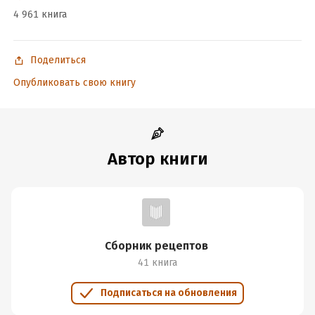
Подробная информация
4 961 книга
Дата написания:
1 января 2024
Год издания:
2024
Поделиться
Дата поступления:
5 января 2025
Опубликовать свою книгу
ISBN (EAN):
9785171715373
Автор книги
Сборник рецептов
41 книга
Подписаться на обновления