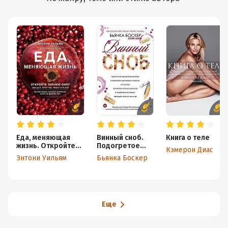
Еда, меняющая
Винный сноб.
Книга о теле
жизнь. Откройте
Подогретое
Кэмерон Диас
тайную силу
вином
Энтони Уильям
Бьянка Боскер
овощей, фруктов,
приключение в
трав и специй
компании
одержимых
сомелье,
страстных
энофилов-
Еще
коллекционеро
в и чудаковатых
ученых,