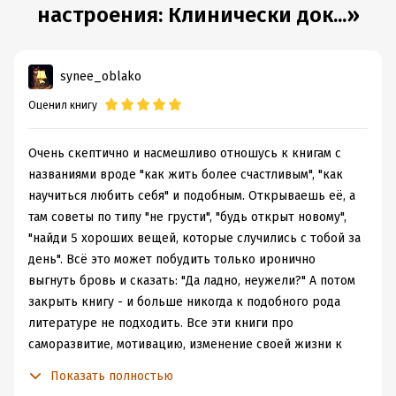
настроения: Клинически док...»
synee_oblako
Оценил книгу
Очень скептично и насмешливо отношусь к книгам с
названиями вроде "как жить более счастливым", "как
научиться любить себя" и подобным. Открываешь её, а
там советы по типу "не грусти", "будь открыт новому",
"найди 5 хороших вещей, которые случились с тобой за
день". Всё это может побудить только иронично
выгнуть бровь и сказать: "Да ладно, неужели?" А потом
закрыть книгу - и больше никогда к подобного рода
литературе не подходить. Все эти книги про
саморазвитие, мотивацию, изменение своей жизни к
лучшему уже давно перестали вызывать у меня
Показать полностью
энтузиазм и только раздражали своей