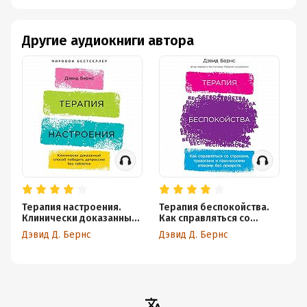
паническими
тревожностью.
атаками без
Техники и
лекарств
упражнения
Другие аудиокниги автора
Терапия настроения.
Терапия беспокойства.
Ру
Клинически доказанный
Как справляться со
ми
способ победить
страхами, тревогами и
п
Дэвид Д. Бернс
Дэвид Д. Бернс
Дэ
депрессию без таблеток
паническими атаками без
п
лекарств
к