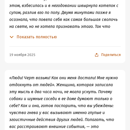
остается.
только если вы сами будете его ослаблять. Решение
этом, взбесилась и в негодовании швырнула котелок с
опроснику, выявляющему депрессию, почти в 3 раза
проблемы в том, чтобы прекратить свои абсурдные
супом, разлив его по полу. Двумя минутами позже я
меньше баллов, чем набирала тогда, но вернулась к
внутренние тирады.
осознала, что повела себя как самая большая сволочь
книге, чтобы сделать конспект и пользоваться им
на свете, но не хотела признавать этого. Так что
потом. А "Терапия" прошла проверку временем: всё так
следующие два дня я тратила все силы на то, чтобы
же описание когнитивных искажений очень
Показать полностью
убедить себя, что у меня есть право вести себя с
перекликается с реальными мыслями. Бёрнс всё так же
двумя десятками подчиненных по-свински! Оно того не
точен и профессионален. Его деятельность ясно
стоило». Во многих случаях ваш гнев создается
проступает в тексте, в том, как он может достоверно
19 ноября 2025
Поделиться
тончайшими когнитивными искажениями. Как и при
передать ощущения больного, как хорошо он копирует
депрессии, многие ваши мысли в отношении
злость отчаявшегося человека. Злость на себя, на мир и
происходящего искажены, однобоки или просто
судьбу. Я всё так же, читая книгу, разговаривая с собой
«Люди! Черт возьми! Как они меня достали! Мне нужно
ошибочны. Чем больше вы будете работать над тем,
в процессе ("смотри вот это искажение ты часто
отдохнуть от людей». Женщина, которая записала
чтобы заменять эти искаженные мысли другими, более
делаешь, оно не реальное"), лечусь. Не все главы книги
эту мысль в два часа ночи, не могла уснуть. Почему
реалистичными и продуктивными, тем реже будете
практически полезны, читалась она оба раза медленно,
собаки и шумные соседи в ее доме думают только о
раздражаться, а ваш самоконтроль улучшится.
выбивая из всех планов на чтение. Но, применяя
себе? Как и она, готов поспорить, что вы убеждены:
описанные методы борьбы с деструктивными мыслями,
чувство гнева у вас вызывают именно глупые и
с прокрастинацией, с чувством вины, я даже не в
эгоистичные действия других людей. Полагать, что
острой фазе упаднических настроений ловила апгрейд
вас расстраивают внешние события, — это