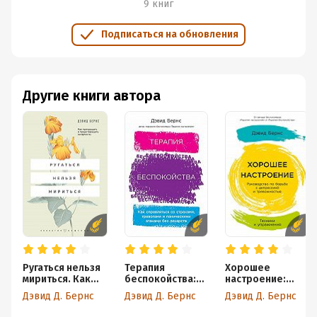
9 книг
Подписаться на обновления
Другие книги автора
Ругаться нельзя
Терапия
Хорошее
мириться. Как
беспокойства:
настроение:
прекращать и
Как справляться
Руководство по
Дэвид Д. Бернс
Дэвид Д. Бернс
Дэвид Д. Бернс
предотвращать
со страхами,
борьбе с
конфликты
тревогами и
депрессией и