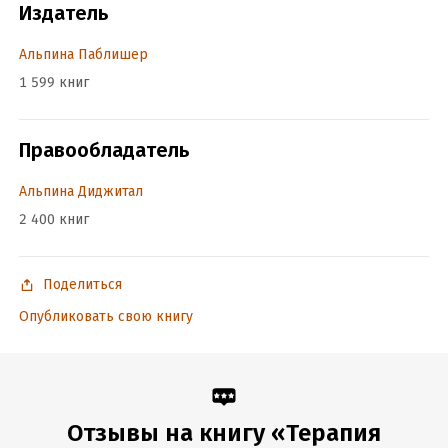
Издатель
Год издания:
2019
Дата поступления:
12 апреля 2022
Альпина Паблишер
ISBN (EAN):
9785961423280
1 599 книг
Переводчик:
Анна Когтева
Время на чтение:
12
ч.
Правообладатель
Альпина Диджитал
2 400 книг
Поделиться
Опубликовать свою книгу
Отзывы на книгу «Терапия