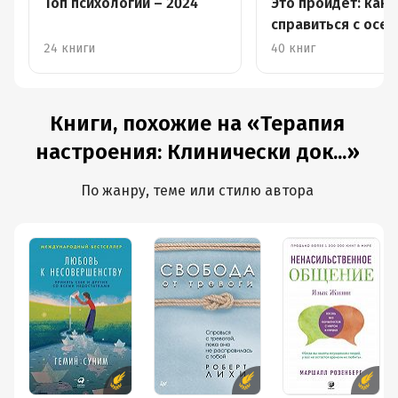
Топ психологии – 2024
Это пройдет: как
справиться с осе
депрессией
24 книги
40 книг
Книги, похожие на «Терапия
настроения: Клинически док...»
По жанру, теме или стилю автора