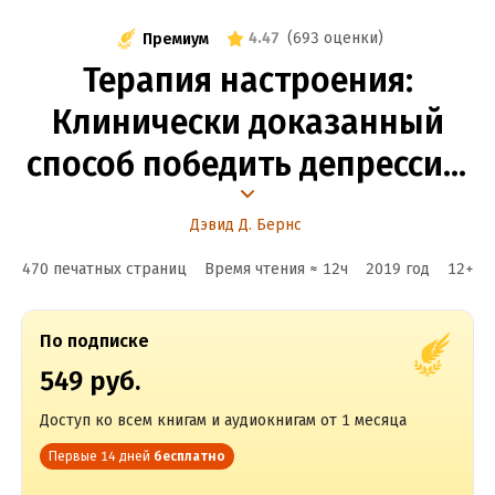
4.47
(
693 оценки
)
Премиум
Терапия настроения:
Клинически доказанный
способ победить депрессию
без таблеток
Дэвид Д. Бернс
470 печатных страниц
Время чтения ≈
12
ч
2019
год
12
+
По подписке
549 руб.
Доступ ко всем книгам и аудиокнигам от 1 месяца
Первые 14 дней
бесплатно