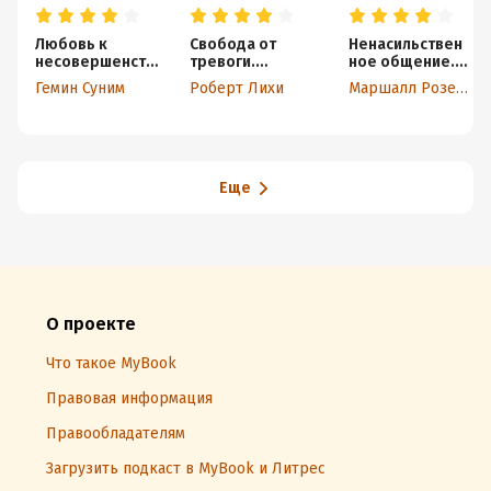
Любовь к
Свобода от
Ненасильствен
несовершенству
тревоги.
ное общение.
: Принять себя и
Справься с
Язык Жизни
Гемин Суним
Роберт Лихи
Маршалл Розенберг
других со всеми
тревогой, пока
недостатками
она не
расправилась с
тобой
Еще
О проекте
Что такое MyBook
Правовая информация
Правообладателям
Загрузить подкаст в MyBook и Литрес