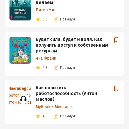
делаем
Питер Уэст
3.0
Премиум
Будет сила, будет и воля. Как
получить доступ к собственным
ресурсам
Яна Франк
4.5
Премиум
Как повысить
работоспособность (Антон
Маслов)
MyBook x Meditopia
4.3
Премиум