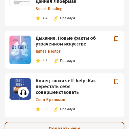
Дэниел Либерман
Smart Reading
4.4
Премиум
Дыхание. Новые факты об
утраченном искусстве
James Nestor
4.5
Премиум
Конец эпохи self-help: Как
перестать себя
совершенствовать
Свен Бринкман
3.6
Премиум
Показать еще