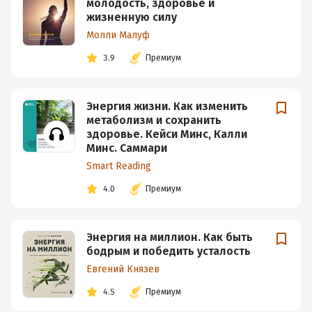
молодость, здоровье и
жизненную силу
Молли Малуф
3.9
Премиум
Энергия жизни. Как изменить
метаболизм и сохранить
здоровье. Кейси Минс, Калли
Минс. Саммари
Smart Reading
4.0
Премиум
Энергия на миллион. Как быть
бодрым и победить усталость
Евгений Князев
4.5
Премиум