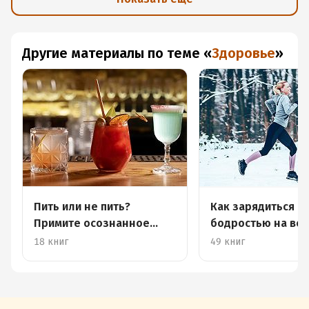
Другие материалы по теме
«
Здоровье
»
Пить или не пить?
Как зарядиться
Примите осознанное
бодростью на всю
решение
18 книг
49 книг