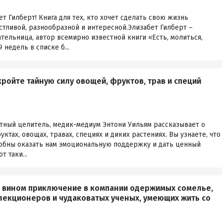
т Гилберт! Книга для тех, кто хочет сделать свою жизнь
стливой, разнообразной и интересной.Элизабет Гилберт –
тельница, автор всемирно известной книги «Есть, молиться,
недель в списке б...
ройте тайную силу овощей, фруктов, трав и специй
стный целитель, медик-медиум Энтони Уильям рассказывает о
ктах, овощах, травах, специях и диких растениях. Вы узнаете, что
обны оказать нам эмоциональную поддержку и дать ценный
т таки...
е вином приключение в компании одержимых сомелье,
екционеров и чудаковатых ученых, умеющих жить со