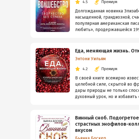
4.5
Премиум
Долгожданная новинка Элизабе
насыщенной, грандиозной, сча
популярная американская писа
любить», продержавшейся 199 
Еда, меняющая жизнь. Отк
Энтони Уильям
4.2
Премиум
В своей книге всемирно изве
целебной силе, скрытой во фру
дары природы не только спос
духовный урок, но и избавить о
Винный сноб. Подогрето
страстных энофилов-колл
вкусом
Бьянка Боскер