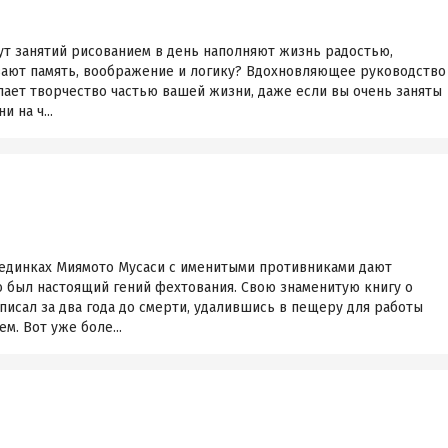
нут занятий рисованием в день наполняют жизнь радостью,
ивают память, воображение и логику? Вдохновляющее руководство
лает творчество частью вашей жизни, даже если вы очень заняты
 на ч...
единках Миямото Мусаси с именитыми противниками дают
о был настоящий гений фехтования. Свою знаменитую книгу о
писал за два года до смерти, удалившись в пещеру для работы
м. Вот уже боле...