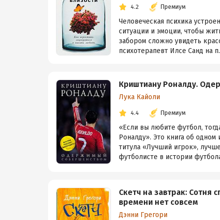
4.2
Премиум
Человеческая психика устрое
ситуации и эмоции, чтобы жит
забором сложно увидеть красо
психотерапевт Илсе Санд на п..
Криштиану Роналду. Оде
Лука Кайоли
4.4
Премиум
«Если вы любите футбол, тогд
Роналду». Это книга об одном
титула «Лучший игрок», лучш
футболисте в истории футбола. 
Скетч на завтрак: Сотня 
времени нет совсем
Дэнни Грегори