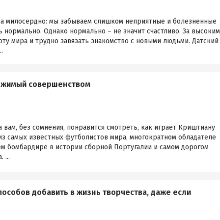
на милосердно: мы забываем слишком неприятные и болезненные
ь нормально. Однако нормально – не значит счастливо. За высоким
ту мира и трудно завязать знакомство с новыми людьми. Датский
.
ржимый совершенством
а вам, без сомнения, понравится смотреть, как играет Криштиану
 из самых известных футболистов мира, многократном обладателе
ем бомбардире в истории сборной Португалии и самом дорогом
...
способов добавить в жизнь творчества, даже если