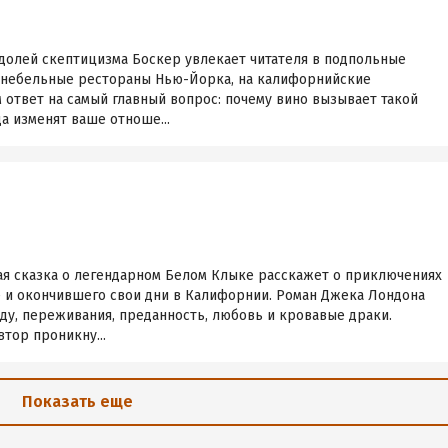
 долей скептицизма Боскер увлекает читателя в подпольные
енебельные рестораны Нью-Йорка, на калифорнийские
м ответ на самый главный вопрос: почему вино вызывает такой
а изменят ваше отноше...
ая сказка о легендарном Белом Клыке расскажет о приключениях
е и окончившего свои дни в Калифорнии. Роман Джека Лондона
у, переживания, преданность, любовь и кровавые драки.
втор проникну...
Показать еще