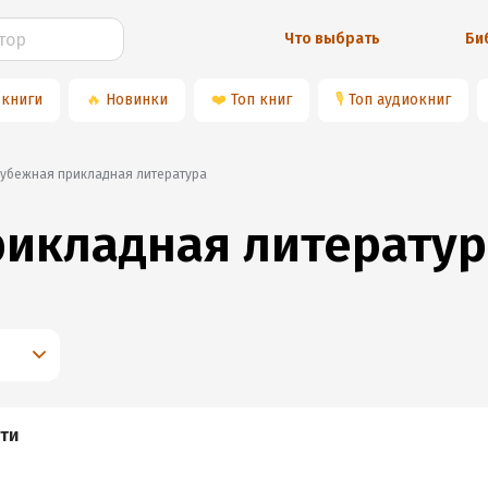
Что выбрать
Би
 книги
🔥
Новинки
❤️
Топ книг
🎙
Топ аудиокниг
рубежная прикладная литература
икладная литерату
ти