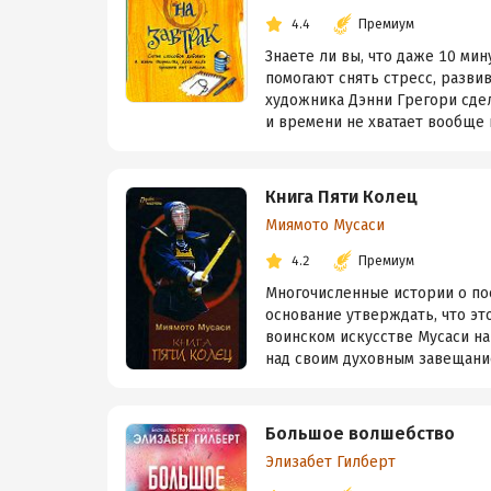
4.4
Премиум
Знаете ли вы, что даже 10 ми
помогают снять стресс, разв
художника Дэнни Грегори сде
и времени не хватает вообще ни
Книга Пяти Колец
Миямото Мусаси
4.2
Премиум
Многочисленные истории о по
основание утверждать, что эт
воинском искусстве Мусаси на
над своим духовным завещание
Большое волшебство
Элизабет Гилберт