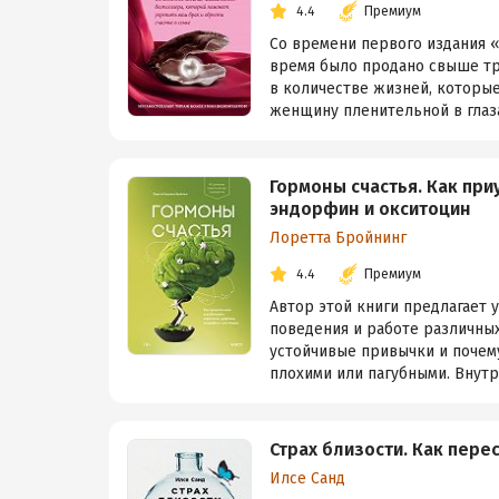
4.4
Премиум
Со времени первого издания «
время было продано свыше тре
в количестве жизней, которые
женщину пленительной в глазах
Гормоны счастья. Как пр
эндорфин и окситоцин
Лоретта Бройнинг
4.4
Премиум
Автор этой книги предлагает 
поведения и работе различных
устойчивые привычки и почему
плохими или пагубными. Внутри
Страх близости. Как пере
Илсе Санд