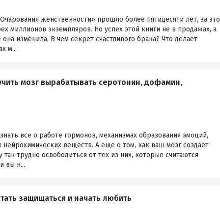
Очарования женственности» прошло более пятидесяти лет, за это
х миллионов экземпляров. Но успех этой книги не в продажах, а
 она изменила, В чем секрет счастливого брака? Что делает
 м...
иучить мозг вырабатывать серотонин, дофамин,
узнать все о работе гормонов, механизмах образования эмоций,
 нейрохимических веществ. А еще о том, как ваш мозг создает
 так трудно освободиться от тех из них, которые считаются
 вы н...
стать защищаться и начать любить