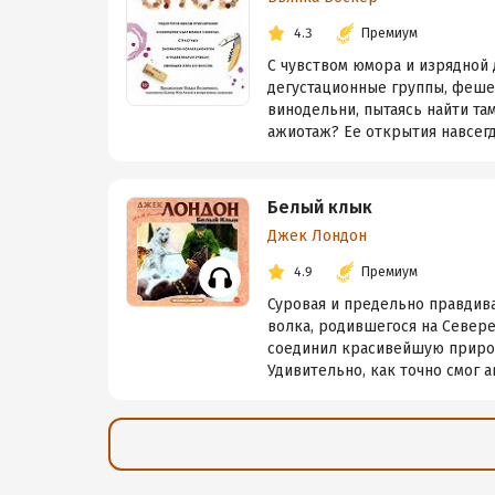
4.3
Премиум
С чувством юмора и изрядной
дегустационные группы, феш
винодельни, пытаясь найти та
ажиотаж? Ее открытия навсегд
Белый клык
Джек Лондон
4.9
Премиум
Суровая и предельно правдив
волка, родившегося на Север
соединил красивейшую природ
Удивительно, как точно смог а