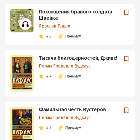
Похождения бравого солдата
Швейка
Ярослав Гашек
4.8
Премиум
Тысяча благодарностей, Дживс!
Пелам Гренвилл Вудхаус
4.7
Премиум
Фамильная честь Вустеров
Пелам Гренвилл Вудхаус
4.7
Премиум