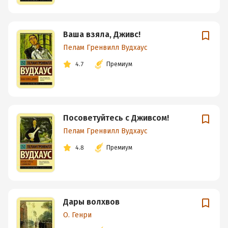
Ваша взяла, Дживс!
Пелам Гренвилл Вудхаус
4.7
Премиум
Посоветуйтесь с Дживсом!
Пелам Гренвилл Вудхаус
4.8
Премиум
Дары волхвов
О. Генри