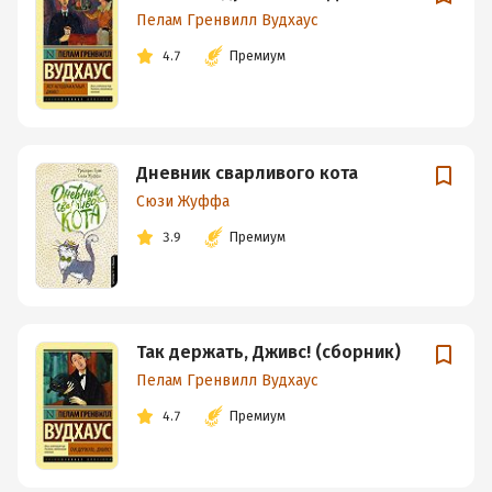
Пелам Гренвилл Вудхаус
4.7
Премиум
Дневник сварливого кота
Сюзи Жуффа
3.9
Премиум
Так держать, Дживс! (сборник)
Пелам Гренвилл Вудхаус
4.7
Премиум