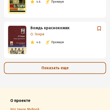
4.6
Премиум
Вождь краснокожих
О. Генри
4.6
Премиум
Показать еще
О проекте
Что такое MyBook