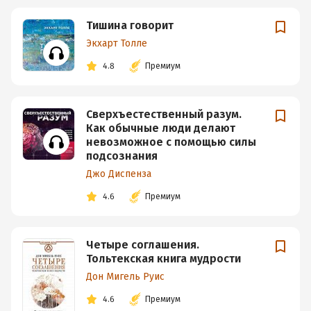
Тишина говорит
Экхарт Толле
4.8
Премиум
Сверхъестественный разум.
Как обычные люди делают
невозможное с помощью силы
подсознания
Джо Диспенза
4.6
Премиум
Четыре соглашения.
Тольтекская книга мудрости
Дон Мигель Руис
4.6
Премиум