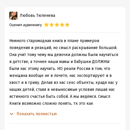
Любовь Тюленева
Оценил аудиокнигу
Немного старомодная книга в плане примеров
поведения и реакций, но смысл раскрывание большой.
Она учит тому чему мы девочки должны были научиться
в детстве, а точнее наши мамы и бабушки ДОЛЖНЫ
были нас этому научить. НО реали России в том, что
женщина вообще не в почете, нас экспортируют и в
хвост и в гриву. Делая из нас секс объекты, крадя нас у
наших детей, ставя в невыносимые условия лишая нас
истинного счастья быть собой. А мы ведёмся. Смысл
Книги возможно сложно понять, тк это как
практическое пособие, где инфу нужно адаптировать
Показать полностью
под реальности 21 века, но смысл здесь о том чтобы
обрести свою истинную женскую природу. И перестать