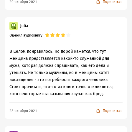
жить по не работающим сценариям наших мам и
20 октября 2021
Поделиться
бабушек. Научиться любить себя и кайфовать от жизни,
жить в гармонии и быть собой- ЖЕНЩИНОЙ. А не
озлобленной на весь мир Фурией, которая кричит Я
Julia
ВСЁ МОГУ САМА! Зачем? Зачем делать самой? Для этого
Оценил аудиокнигу
есть мужчины.
В целом понравилось. Но порой кажется, что тут
женщина представляется какой-то служанкой для
мужа, которая должна спрашивать, как его дела и
утешать. Не только мужчины, но и женщины хотят
восхищения - это потребность каждого человека.
Стоит прочитать, что-то из книги точно откликнется,
хотя некоторые высказывания звучат как бред.
23 октября 2021
Поделиться