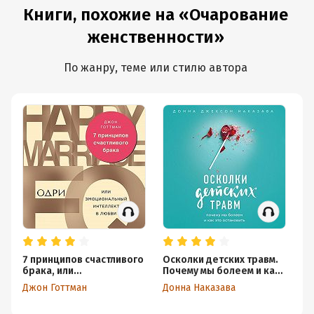
Книги, похожие на «Очарование
женственности»
По жанру, теме или стилю автора
7 принципов счастливого
Осколки детских травм.
Си
брака, или
Почему мы болеем и как
от
Эмоциональный
это остановить
п
Джон Готтман
Донна Наказава
Ка
интеллект в любви