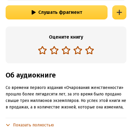
Слушать фрагмент
Оцените книгу
Об аудиокниге
Со времени первого издания «Очарования женственности»
прошло более пятидесяти лет, за это время было продано
свыше трех миллионов экземпляров. Но успех этой книги не
в продажах, а в количестве жизней, которые она изменила,
В чем секрет счастливого брака? Что делает женщину
пленительной в глазах мужчины? Почему одна женщина в
Показать полностью
браке счастлива и любима, а другая несчастна и