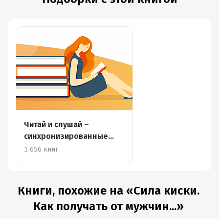
Читай и слушай –
синхронизированные
книги
1 656 книг
Книги, похожие на «Сила киски.
Как получать от мужчин...»