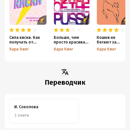
Сила киски. Как
Больше, чем
Кошки не
получать от
просто красивая.
бегают за
мужчин все, что
12 тайных сил
собаками.
Кара Кинг
Кара Кинг
Кара Кинг
пожелаешь
женщины, перед
Дерзкий подход
которой
к отношениям
невозможно
для слишком
устоять
хороших
женщин
Переводчик
И. Соколова
3 книги