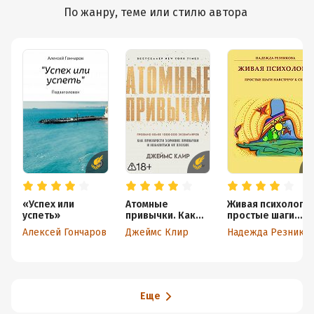
По жанру, теме или стилю автора
«Успех или
Атомные
Живая психология
успеть»
привычки. Как
простые шаги
приобрести
навстречу к себе
Алексей Гончаров
Джеймс Клир
Надежда Резнико
хорошие
привычки и
избавиться от
плохих
Еще