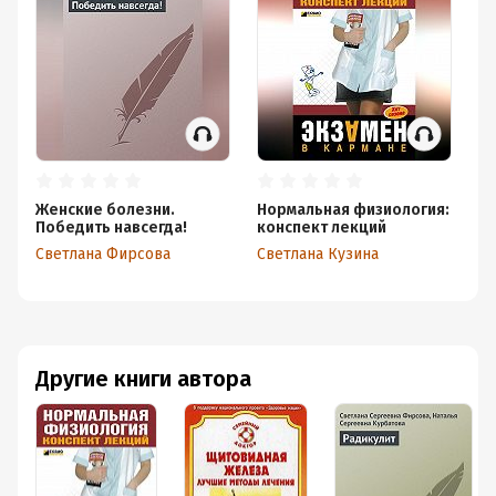
Женские болезни.
Нормальная физиология:
Б
Победить навсегда!
конспект лекций
ж
Светлана Фирсова
Светлана Кузина
Св
Другие книги автора