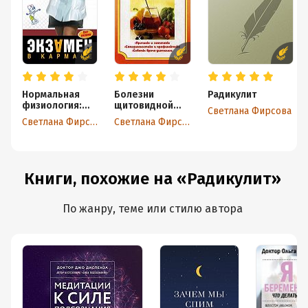
Нормальная
Болезни
Радикулит
физиология:
щитовидной
Светлана Фирсова
конспект
железы
Светлана Фирсова
Светлана Фирсова
лекций
Книги, похожие на «Радикулит»
По жанру, теме или стилю автора