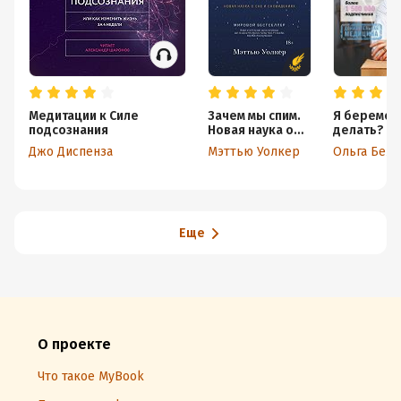
Медитации к Силе
Зачем мы спим.
Я беременн
подсознания
Новая наука о
делать?
сне и
Джо Диспенза
Мэттью Уолкер
Ольга Бел
сновидениях
Еще
О проекте
Что такое MyBook