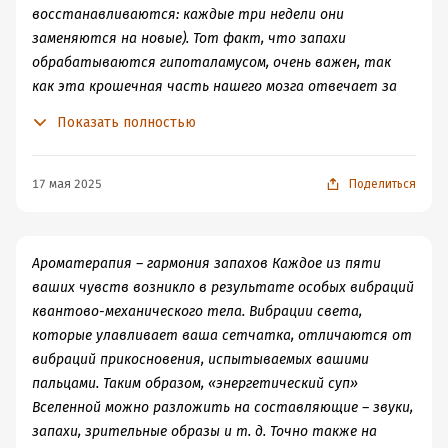
восстанавливаются: каждые три недели они
заменяются на новые). Тот факт, что запахи
обрабатываются гипоталамусом, очень важен, так
как эта крошечная часть нашего мозга отвечает за
множество процессов, происходящих в нашем
Показать полностью
организме: уровень температуры, чувство голода и
жажды, уровень сахара в крови, рост, сон,
бодрствование, сексуальное возбуждение, а также
17 мая 2025
Поделиться
эмоциональные состояния, такие как гнев и радость.
Когда мы что-то нюхаем, мы посылаем сигнал «мозгу
мозга», а оттуда он передается всему нашему телу.
Ароматерапия – гармония запахов Каждое из пяти
Кроме того, информация о запахе попадает в
ваших чувств возникло в результате особых вибраций
лимбическую систему головного мозга, формирующую
квантово-механического тела. Вибрации света,
наши эмоции, а также в область, называемую
которые улавливает ваша сетчатка, отличаются от
гиппокампом, часть мозга, которая отвечает за
вибраций прикосновения, испытываемых вашими
воспоминания. Именно поэтому, почувствовав
пальцами. Таким образом, «энергетический суп»
знакомый запах, мы вспоминаем что-то, с чем он был
Вселенной можно разложить на составляющие – звуки,
связан. Запахи еды, цветов и духов – все это вызывает
запахи, зрительные образы и т. д. Точно также на
у нас ощущение дежавю. Сад, который мы однажды