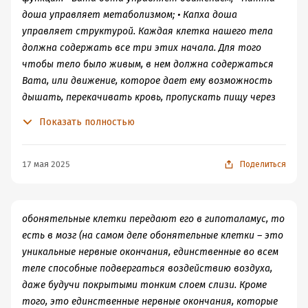
доша управляет метаболизмом; • Капха доша
управляет структурой. Каждая клетка нашего тела
должна содержать все три этих начала. Для того
чтобы тело было живым, в нем должна содержаться
Вата, или движение, которое дает ему возможность
дышать, перекачивать кровь, пропускать пищу через
кишечный тракт, посылать нервные импульсы в мозг и
Показать полностью
от него. Телу нужна Питта, или метаболизм, который
отвечает за переработку пищи, использование
воздуха и воды во внутренних органах. Оно должно
17 мая 2025
Поделиться
содержать Капху, или структурирующее начало,
чтобы удерживать вместе клетки и наращивать
мышцы, жир, кости, соединительную ткань. Для
обонятельные клетки передают его в гипоталамус, то
построения тела человека природе необходимы все
есть в мозг (на самом деле обонятельные клетки – это
три доши.
уникальные нервные окончания, единственные во всем
теле способные подвергаться воздействию воздуха,
даже будучи покрытыми тонким слоем слизи. Кроме
того, это единственные нервные окончания, которые