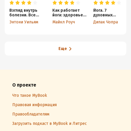
Взгляд внутрь
Как работает
Йога. 7
болезни. Все
йога: здоровье
духовных
секреты
по системе
законов. Как
Энтони Уильям
Майкл Роуч
Дипак Чопра
хронических и
Алмазного
исцелить свое
таинственных
Огранщика
тело, разум и
заболеваний и
дух
эффективные
способы их
полного
Еще
исцеления
О проекте
Что такое MyBook
Правовая информация
Правообладателям
Загрузить подкаст в MyBook и Литрес