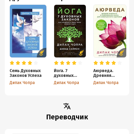
Семь Духовных
Йога. 7
Аюрведа.
Законов Успеха
духовных
Древняя
законов. Как
мудрость и
Дипак Чопра
Дипак Чопра
Дипак Чопра
исцелить свое
современная
тело, разум и
наука для
дух
совершенного
здоровья
Переводчик