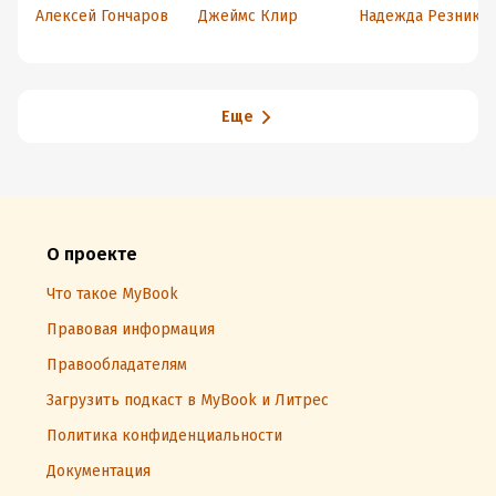
приобрести
навстречу к себе
Алексей Гончаров
Джеймс Клир
Надежда Резнико
хорошие
привычки и
избавиться от
плохих
Еще
О проекте
Что такое MyBook
Правовая информация
Правообладателям
Загрузить подкаст в MyBook и Литрес
Политика конфиденциальности
Документация