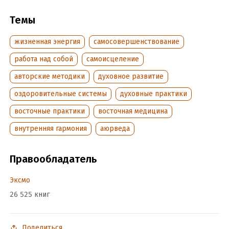
ISBN (EAN):
9785041548568
Темы
Переводчик:
Е. Науменко
жизненная энергия
самосовершенствование
работа над собой
самоисцеление
авторские методики
духовное развитие
оздоровительные системы
духовные практики
восточные практики
восточная медицина
внутренняя гармония
аюрведа
Правообладатель
Эксмо
26 525 книг
Поделиться