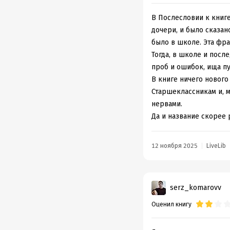
другими учёными совет
эффективны, а другие 
В Послесловии к книге
дочери, и было сказано
Отдельной похвалы з
было в школе. Эта фр
их выполнения даже не
Тогда, в школе и посл
решения, как отложен
проб и ошибок, ища пу
моменты.
В этой глав
В книге ничего нового 
факторами, которые на
Старшеклассникам и, м
как мозг запоминает 
нервами.
Да и название скорее 
12 ноября 2025
LiveLib
serz_komarovv
Оценил книгу