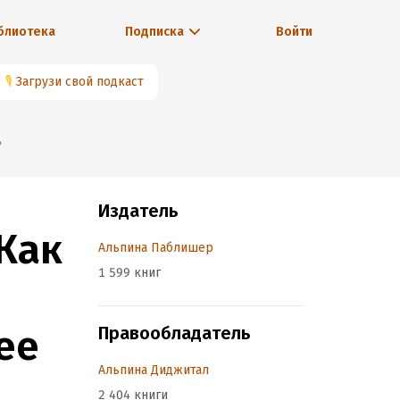
блиотека
Подписка
Войти
🎙
Загрузи свой подкаст
»
Издатель
Как
Альпина Паблишер
1 599 книг
ее
Правообладатель
Альпина Диджитал
2 404 книги