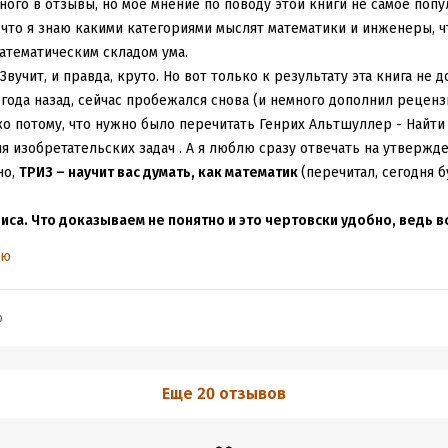
ного в отзывы, но моё мнение по поводу этой книги не самое попу
что я знаю какими категориями мыслят математики и инженеры, чт
математическим складом ума.
 Звучит, и правда, круто. Но вот только к результату эта книга не д
года назад, сейчас пробежался снова (и немного дополнил реценз
о потому, что нужно было перечитать Генрих Альтшуллер - Найти
 изобретательских задач . А я люблю сразу отвечать на утвержд
но,
ТРИЗ – научит вас думать, как математик
(перечитал, сегодня б
зиса. Что доказываем не понятно и это чертовски удобно, ведь в
ью
 отрицательному отзыву, я серьёзно. Ясный тезис и планомерная 
ке, но не наоборот. Оценка не повысилась потому, что все подн
ю тему есть книги лучше, глубже и интересней. Здесь вам даётся
b
везде описаны лучше, просто знайте это.
 что нужен пример. Хорошо. Фокус и Расфокус (вокруг которых по
писаны в Крис Бэйли - Гиперфокус. Как я научился делать больше
Еще 20 отзывов
заумных терминов. Дэниел Гоулман - Фокус. О внимании, рассеянн
жней Бейли и тоже лучше, чем книга Оакли. Это первое пришедше