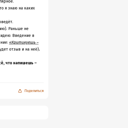
лярное.
о я знаю на каких
оведёт.
ию). Раньше не
 идею: Введение в
ение:
«Критикуешь –
удет отзыв и на неё)
.
сё, что напишешь –
аргументация – повод
имаемые темы описаны
 список разбираемых
Поделиться
строена структура
, тратя меньше
ости и жизненном
е на ум, каждую идею