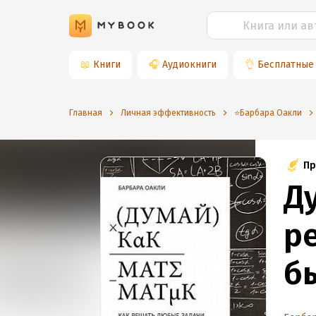
📖
Книги
🎧
Аудиокниги
👌
Бесплатные
Главная
Личная эффективность
⭐️Барбара Оакли
Пр
Д
р
б