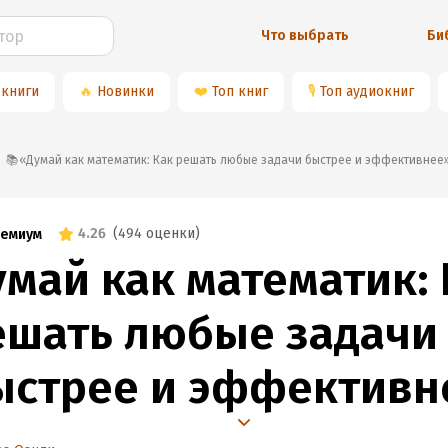
Что выбрать
Би
 книги
🔥
Новинки
❤️
Топ книг
🎙
Топ аудиокниг
📚«Думай как математик: Как решать любые задачи быстрее и эффективнее
4.26
(
494 оценки
)
емиум
умай как математик: 
ешать любые задачи
ыстрее и эффективн