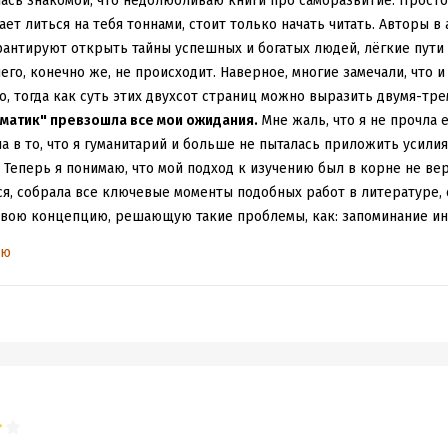
лась знакомой, что недолюбливаю книги про саморазвитие. Прост
нает литься на тебя тоннами, стоит только начать читать. Авторы 
рантируют открыть тайны успешных и богатых людей, лёгкие пути
го, конечно же, не происходит. Наверное, многие замечали, что и
, тогда как суть этих двухсот страниц можно выразить двумя-тр
ематик" превзошла все мои ожидания.
Мне жаль, что я не прочла е
а в то, что я гуманитарий и больше не пыталась приложить усили
Теперь я понимаю, что мой подход к изучению был в корне не ве
ся, собрала все ключевые моменты подобных работ в литературе, 
свою концепцию, решающую такие проблемы, как: запоминание и
онимания, перенапряжения и др. Тут, как я уже писала, кратко изл
ью
ению личной эффективности, например про то, что важно вести е
день. Если задача большая и сложная - лучше поделить её на боле
 подступиться и не испугаться от объемов предстоящей работы. Сов
ое свойство организма, как "привычка" и заставить мозг работать 
 бесконечной мотивации и обещаний лучшей жизни. Эта книга логи
онце книги сама представила список из ключевых рекомендаций, 
дая глава в конце содержала по пунктам обобщение всего вышеск
которые задания. На протяжении всей книги автор объясняет, по