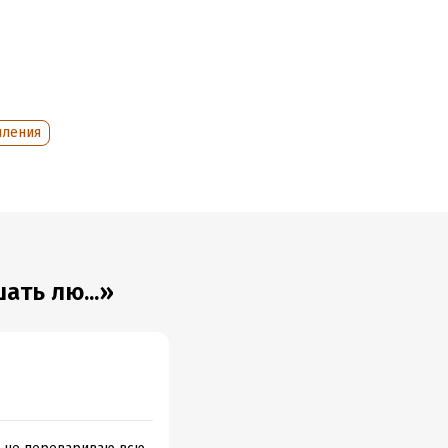
зга очень
шления
а
ать лю...»