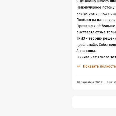
Я не вношу ничего лич
Непопулярное потому, 
книгах учатся люди с 
Повёлся на название...
Прочитал я её больше 
выставлял отзыв тольк
ТРИЗ - теорию решения
предлагай!»
. Собствен
А эта книга...
В книге нет ясного те
всё «в тему».
Показать полност
Причём это не повод к
к положительной оцен
поверхностно. На любу
30 сентября 2022
LiveLi
вопросов и они почти 
Логика подсказывает,
всей книги) – лучше о
времени , причём без 
успехе немного посло