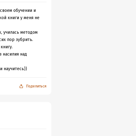
и способы
 своем обучении и
акой книги у меня не
 важных дел. Замена
ой срочности
к, училась методом
 отвлекающие
сих пор зубрить.
ми и отвлекающими
 книгу.
ми, объясняющими,
з насилия над
и научитесь))
Поделиться