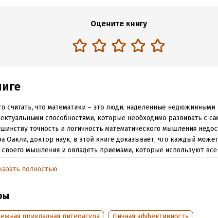
Оцените книгу
ниге
о считать, что математики – это люди, наделенные недюжинными
ектуальными способностями, которые необходимо развивать с сам
шинству точность и логичность математического мышления недос
а Оакли, доктор наук, в этой книге доказывает, что каждый може
 своего мышления и овладеть приемами, которые используют все
листы по точным наукам. Она призывает читателей тренировать с
казать полностью
верждает на конкретных примерах, что каждый может изменить с
ия и овладеть приемами, которые явно или неявно используют в
листы по точным и естественным наукам. Прочитав эту книгу, вы н
ры
ивно решать задачи из любой области знаний; освоите метод ин
ование разных типов задач); научитесь «сжимать» ключевые идеи 
бежная прикладная литература
Личная эффективность