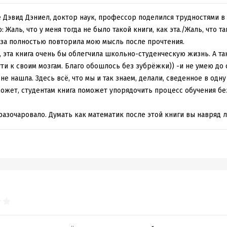
ы будут работать. Объясняет с научной точки зрения, почему одн
нет.
 Дэвид Дэниел, доктор наук, профессор поделился трудностями в
: Жаль, что у меня тогда не было такой книги, как эта./Жаль, что т
аслуживает глава про
прокрастинацию
(Откладывание значимых и
аза полностью повторила мою мысль после прочтения.
 бездельем, а другими делами, не требующими на самом деле так
е, эта книга очень бы облегчила школьно-студенческую жизнь. А та
ное дело или делами не требующими внимания в принципе)
и про
ти к своим мозгам. Благо обошлось без зубрёжки)) -и не умею до 
е даются конкретные советы, как бороться с вредными привычка
не нашла. Здесь всё, что мы и так знаем, делали, сведенное в одну
с окружают. Одна из самых ценных для меня глав, наряду с глава
ожет, студентам книга поможет упорядочить процесс обучения бе
информацию.
разочаровало. Думать как математик после этой книги вы навряд л