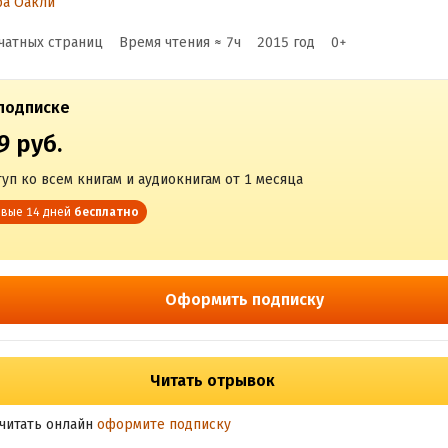
ра Оакли
чатных страниц
Время чтения ≈
7
ч
2015
год
0
+
подписке
9 руб.
уп ко всем книгам и аудиокнигам от 1 месяца
вые 14 дней
бесплатно
Оформить подписку
Читать отрывок
читать онлайн
оформите подписку