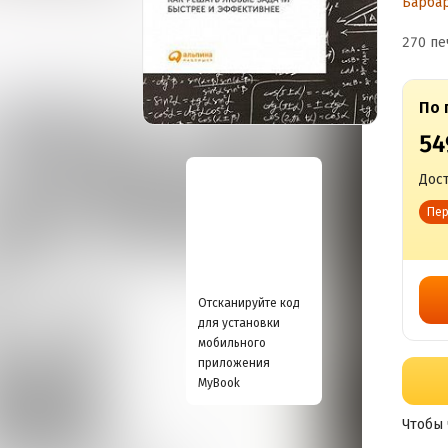
Барба
270 пе
По 
54
Дост
Пер
Отсканируйте код
для установки
мобильного
приложения
MyBook
Чтобы 