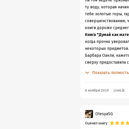
На той неделе призна
ту воду, которая начи
тебе золотые горы, га
совершенствованию, че
книги дороже среднего
Книга "Думай как мат
когда прочно уверовал
некоторых предметов. 
Барбара Оакли, кажет
сверху предоставила 
к предмету, страх неп
Показать полност
многих книг по повыш
построением задач на 
так будет легче к ней
8 ноября 2019
LiveLib
подчинить такое вредн
книге нет воды в виде
математика. Автор в к
OlesyaSG
удивило. А также каж
Оценил книгу
для самопроверки и не