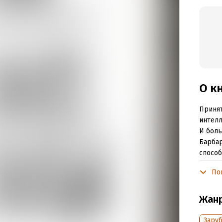
О к
Принят
интелл
И боль
Барбар
способ
специа
По
и подт
мышлен
специа
Жан
эффект
(черед
Зару