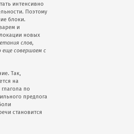
отать интенсивно
ельности. Поэтому
ие блоки.
варем и
ллокации новых
етания слов,
о еще совершаем с
ие. Так,
ется на
 глагола по
вильного предлога
боли
речи становится