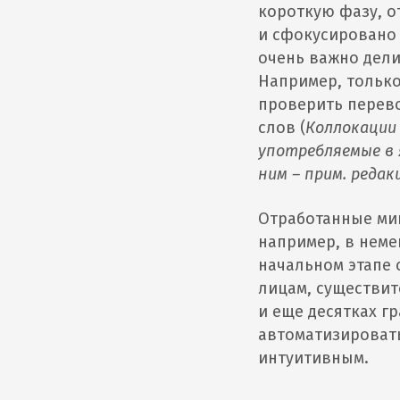
короткую фазу, о
и сфокусировано 
очень важно дели
Например, только
проверить перево
слов (
Коллокации 
употребляемые в 
ним – прим. реда
Отработанные ми
например, в неме
начальном этапе 
лицам, существит
и еще десятках г
автоматизировать
интуитивным.