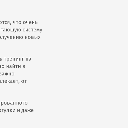
тся, что очень
отающую систему
получению новых
ь тренинг на
но найти в
 важно
лекает, от
ированного
огулки и даже