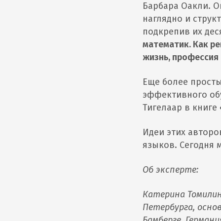
Барбара Оакли. О
наглядно и струк
подкрепив их дес
математик. Как р
жизнь, профессия
Еще более просты
эффективного об
Тигелаар в книге
Идеи этих авторо
языков. Сегодня 
Об эксперте:
Катерина Томилин
Петербурга, осно
Бамберге, Герман