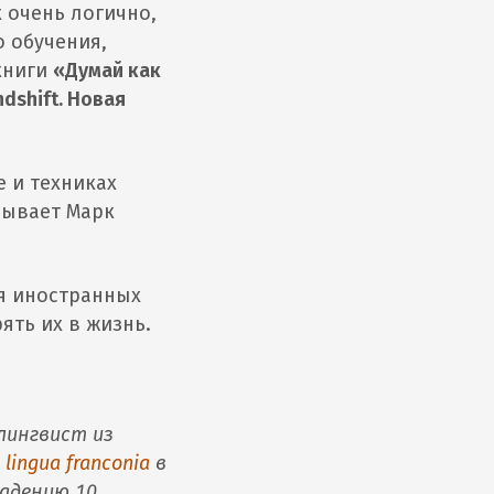
 очень логично,
 обучения,
книги
«Думай как
dshift. Новая
е и техниках
зывает Марк
ия иностранных
ять их в жизнь.
лингвист из
а
lingua franconia
в
ладению 10