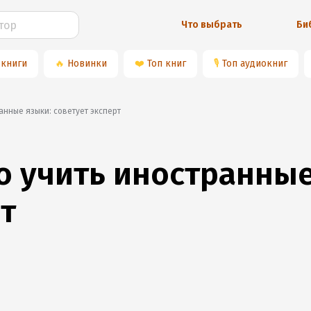
Что выбрать
Би
 книги
🔥
Новинки
❤️
Топ книг
🎙
Топ аудиокниг
анные языки: советует эксперт
 учить иностранные
т