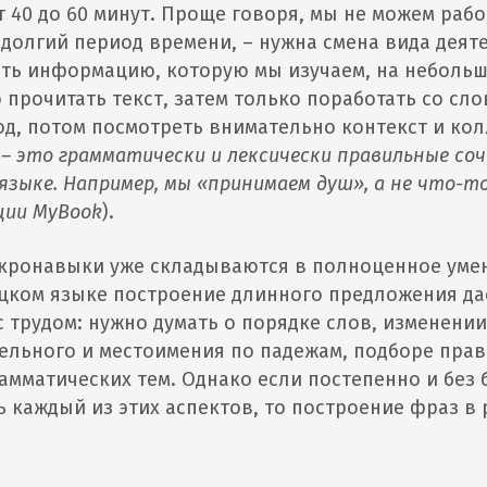
т 40 до 60 минут. Проще говоря, мы не можем раб
долгий период времени, – нужна смена вида деят
ть информацию, которую мы изучаем, на небольш
 прочитать текст, затем только поработать со сло
д, потом посмотреть внимательно контекст и ко
– это грамматически и лексически правильные соч
языке. Например, мы «принимаем душ», а не что-т
кции MyBook
).
кронавыки уже складываются в полноценное умен
цком языке построение длинного предложения да
с трудом: нужно думать о порядке слов, изменении
ельного и местоимения по падежам, подборе пра
рамматических тем. Однако если постепенно и без 
 каждый из этих аспектов, то построение фраз в 