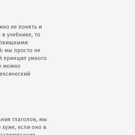
жно ее понять и
 в учебнике, то
удовищными
: мы просто не
ой принцип умного
е можно
ексический
ания глаголов, мы
 хуже, если оно в