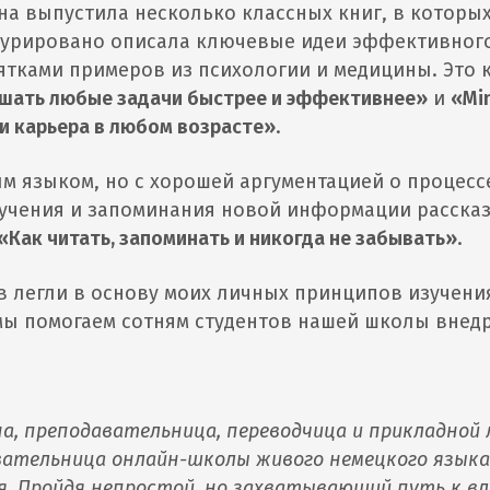
на выпустила несколько классных книг, в которых
турировано описала ключевые идеи эффективного
ятками примеров из психологии и медицины. Это 
ешать любые задачи быстрее и эффективнее»
и
«Min
 и карьера в любом возрасте»
.
м языком, но с хорошей аргументацией о процесс
учения и запоминания новой информации расска
«Как читать, запоминать и никогда не забывать»
.
в легли в основу моих личных принципов изучен
мы помогаем сотням студентов нашей школы внедр
а, преподавательница, переводчица и прикладной 
вательница онлайн-школы живого немецкого язык
ия. Пройдя непростой, но захватывающий путь к в