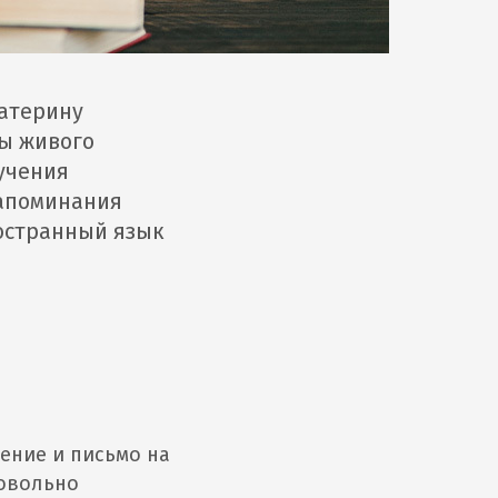
Катерину
ы живого
зучения
запоминания
остранный язык
ение и письмо на
довольно