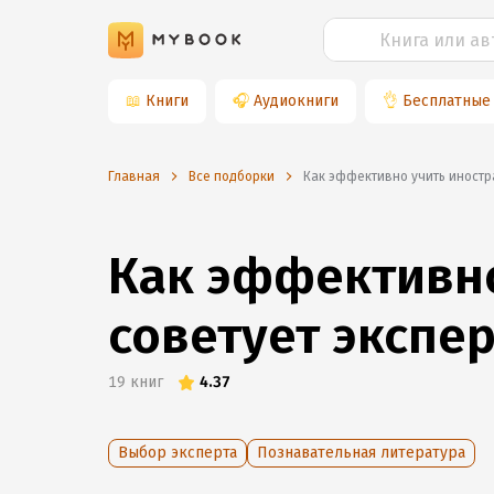
📖
Книги
🎧
Аудиокниги
👌
Бесплатные
Главная
Все подборки
Как эффективно учить иностр
Как эффективно
советует экспер
19
книг
4.37
Выбор эксперта
Познавательная литература