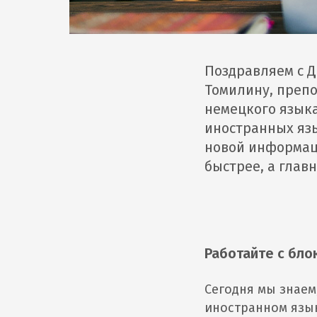
Поздравляем с Д
Томилину, преп
немецкого язык
иностранных яз
новой информац
быстрее, а главн
Работайте с бл
Сегодня мы знаем
иностранном язык