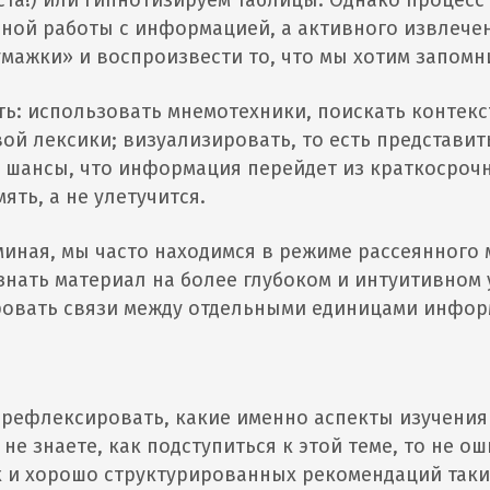
ста!) или гипнотизируем таблицы. Однако процес
вной работы с информацией, а активного извлече
умажки» и воспроизвести то, что мы хотим запомн
ать: использовать мнемотехники, поискать контекс
ой лексики; визуализировать, то есть представит
 шансы, что информация перейдет из краткосроч
ять, а не улетучится.
миная, мы часто находимся в режиме рассеянного
знать материал на более глубоком и интуитивном 
ровать связи между отдельными единицами инфор
рефлексировать, какие именно аспекты изучения
 не знаете, как подступиться к этой теме, то не о
х и хорошо структурированных рекомендаций таки