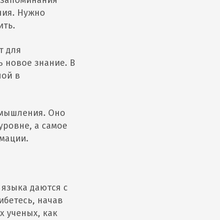
с запоминания
ния. Нужно
ить.
т для
ь новое знание. В
ной в
 мышления. Оно
уровне, а самое
мации.
 языка даются с
шибетесь, начав
х ученых, как