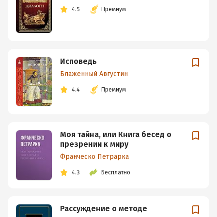
4.5
Премиум
Исповедь
Блаженный Августин
4.4
Премиум
Моя тайна, или Книга бесед о
презрении к миру
Франческо Петрарка
4.3
Бесплатно
Рассуждение о методе