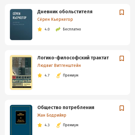
Дневник обольстителя
Сёрен Кьеркегор
4.0
Бесплатно
Логико-философский трактат
Людвиг Витгенштейн
4.7
Премиум
Общество потребления
Жан Бодрийяр
4.3
Премиум