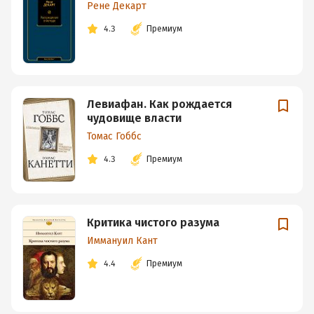
Рене Декарт
4.3
Премиум
Левиафан. Как рождается
чудовище власти
Томас Гоббс
4.3
Премиум
Критика чистого разума
Иммануил Кант
4.4
Премиум