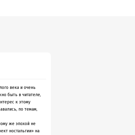
 и допросы
 на
лого века и очень
но быть в читателе,
интерес к этому
авались, по темам,
тому же эпохой не
ект ностальгии» на