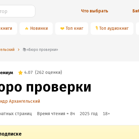
Что выбрать
Би
 книги
🔥
Новинки
❤️
Топ книг
🎙
Топ аудиокниг
гельский
📚«Бюро проверки»
4.07
(
262 оценки
)
емиум
юро проверки
ндр Архангельский
чатных страниц
Время чтения ≈
8
ч
2025
год
18
+
подписке