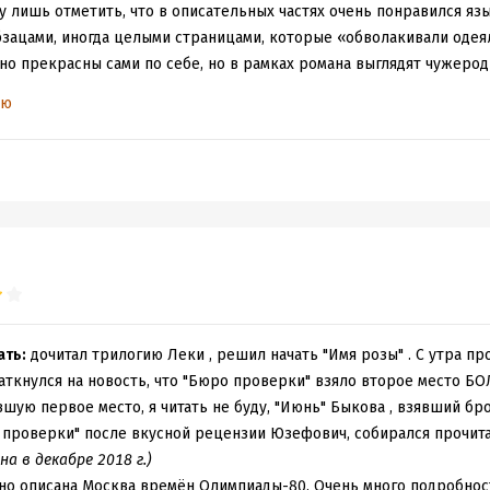
гу лишь отметить, что в описательных частях очень понравился язы
бзацами, иногда целыми страницами, которые «обволакивали оде
но прекрасны сами по себе, но в рамках романа выглядят чужерод
огда вся история написана одним языком – неважно, интерьер это
ью
герои существуют отдельно, сюжет отдельно, а атмосфера отдельн
о следить за событиями. Я вообще тяжело читаю детективы, поэт
стопорили. Это нагнетание девяти дней, которые происходят «сей
 которые это сейчас должны объяснить, воспринимались мной оче
им пытаться понять и прочувствовать героя уже не получается во
ен, податлив, как из глины каждый лепит из него что хочет, при т
соцкий умер.
ла написать, скажем, Маринина, в главные герои вывели бы Мусю, 
амика была бы на уровне, целостности вышло бы больше, характе
аза Анны Наринской из встречи «Дискуссия: Как вести разговор о к
ать:
дочитал трилогию Леки , решил начать "Имя розы" . С утра пр
исателя можно разве что похвалить за старание.
наткнулся на новость, что "Бюро проверки" взяло второе место 
тся старание, но старание это вышло излишним. Сильное влияние 
вшую первое место, я читать не буду, "Июнь" Быкова , взявший бро
исывания сюжета, смещения акцентов, наполнение элементами. Ге
 проверки" после вкусной рецензии Юзефович, собирался прочитат
 все написано разным языком. А читатель я, увы, неподходящего во
а в декабре 2018 г.)
дно описана Москва времён Олимпиады-80. Очень много подробнос