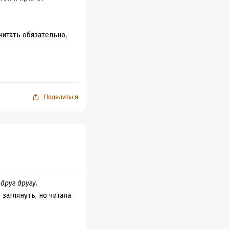
читать обязательно,
ько десятков примет
рой части больше
встречи делегации
Поделиться
друг другу.
заглянуть, но читала