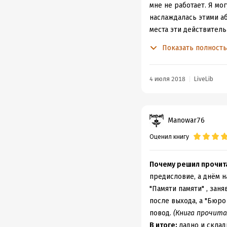
мне не работает. Я мо
наслаждалась этими а
места эти действитель
«Петровы в гриппе», к
Показать полност
совсем другое, когда 
Мне было очень сложн
жанра меня серьезно 
4 июля 2018
LiveLib
трехлетней давности,
действием. За всем эт
герой крайне инфантил
Manowar76
не хочет и вообще Вы
Оценил книгу
Этот роман вполне мог
новыми красками: дин
Сразу вспоминается фр
Почему решил прочит
современно русского п
предисловие, а днём 
В этой книге чувствуе
"Памяти памяти" , заня
многочисленные переп
после выхода, а "Бюро
детектив не детектив,
повод.
(Книга прочитан
В итоге:
ладно и скла