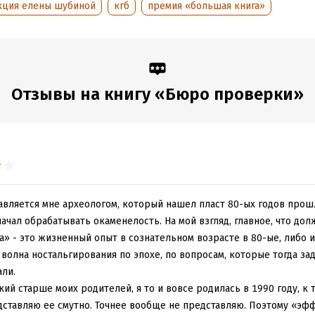
кция елены шубиной
кгб
премия «большая книга»
я любви, религиозные метания, просмотры запрещенных фильмов
 Всё, что происходит с героем, – не случайно. Кто-то проверяет его
ость…
дание, исправленное и дополненное
Отзывы на книгу «Бюро проверки»
обная информация
аписания:
1 января 2018
ISBN (EAN):
9785171207540
:
551980
Время на чтение:
8
ч.
дания:
2025
оступления:
7 июня 2018
авляется мне археологом, который нашел пласт 80-ых годов прош
чал обрабатывать окаменелость. На мой взгляд, главное, что долж
а» - это жизненный опыт в сознательном возрасте в 80-ые, либо 
волна ностальгирования по эпохе, по вопросам, которые тогда зад
ли.
ий старше моих родителей, я то и вовсе родилась в 1990 году, к 
дставляю ее смутно. Точнее вообще не представляю. Поэтому «эфф