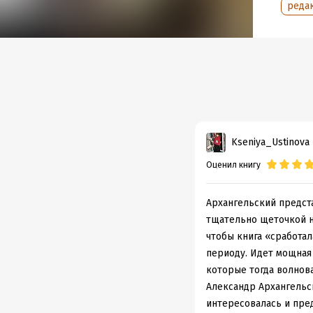
реда
истори
в КГБ.
прочн
3-е из
Подр
Дата н
Kseniya_Ustinova
Объем
Оценил книгу
Год из
Дата п
Архангельский предст
тщательно щеточкой на
чтобы книга «сработал
периоду. Идет мощная 
которые тогда волнова
Александр Архангельск
интересовалась и пре