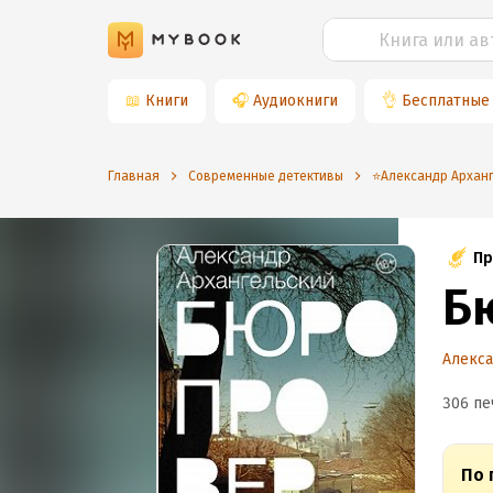
📖
Книги
🎧
Аудиокниги
👌
Бесплатные
Главная
Современные детективы
⭐️Александр Архан
Пр
Б
Алекса
306 пе
По 