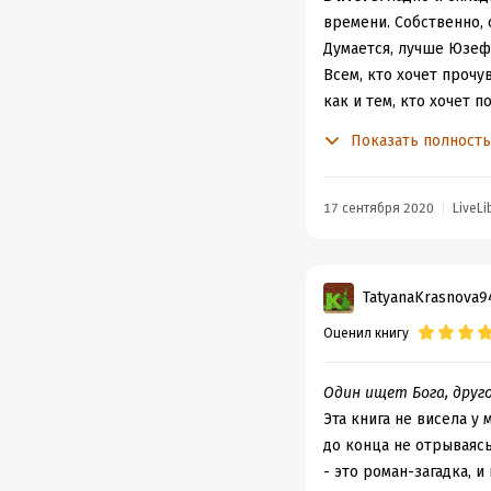
времени. Собственно,
Думается, лучше Юзеф
Всем, кто хочет прочу
как и тем, кто хочет п
Чтобы не быть голосло
Показать полност
времени. Надо учитыва
внимания уделено сюж
Смешные пионерские ф
17 сентября 2020
LiveLi
из Индии;
ларёчки с пивом;
огромный синий почто
TatyanaKrasnova9
парторги и комсорги;
Оценил книгу
междугородние звонки
совхозы;
профессорские шапоч
Один ищет Бога, друго
пятирублёвые купюры
Эта книга не висела у
крепдешиновые плать
до конца не отрываясь
кассетные магнитофон
- это роман-загадка, и