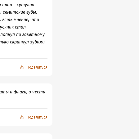
 план – сутулая
, смысл которого, как
ату профсоюзной
и семитские губы.
. Есть мнение, что
дишь большой абзац с
пускник стал
лам. А там —
хлопнул по газетному
ся жаль — я бы еще на
лько скрипнул зубами
тка из жилетки
того.
Поделиться
аты и флаги, в честь
и мясной подливой;
Поделиться
ного парня с