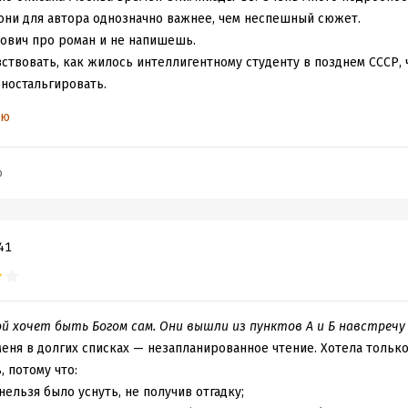
 они для автора однозначно важнее, чем неспешный сюжет.
ович про роман и не напишешь.
вствовать, как жилось интеллигентному студенту в позднем СССР, 
оностальгировать.
вным, начиная со второй части романа, я решил выписать нескол
ью
ть, что атмосферу автор создавал в первой части романа, во вто
ету, эпистолярному жанру и даже снам.
лажки и похоронные бумажные цветочки в толпе, согнанной для 
b
вый ящик с выпуклыми буквами "Почта СССР";
41
, которые в ручную коммутировали телефонистки;
ки;
й хочет быть Богом сам. Они вышли из пунктов А и Б навстречу 
;
 меня в долгих списках — незапланированное чтение. Хотела только 
я;
, потому что:
ы с Джо Дассеном;
 нельзя было уснуть, не получив отгадку;