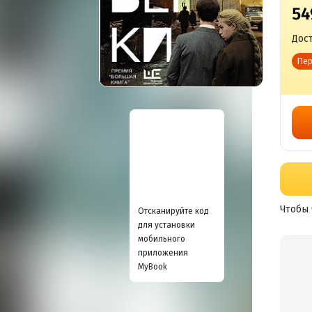
54
Дост
Пер
Чтобы 
Отсканируйте код
для установки
мобильного
приложения
MyBook