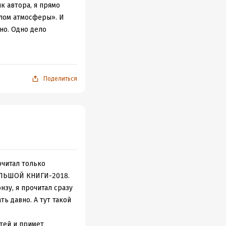
к автора, я прямо
ялом атмосферы». И
но. Одно дело
 или диалоги. И
о.
ому приемы этого
час» и сюжеты
Поделиться
нь сумбурным
зможным. Тем более
ом что никто ничего
и все заиграло бы
ров.
нигах», о том, что
очитал только
БОЛЬШОЙ КНИГИ-2018.
редакции,
нзу, я прочитал сразу
рой потерялся,
ь давно. А тут такой
зраста.
тей и примет