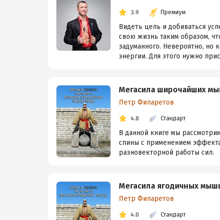
3.9
Премиум
Видеть цель и добиваться успе
свою жизнь таким образом, ч
задуманного. Невероятно, но 
энергии. Для этого нужно прис
Мегасила широчайших мы
Петр Филаретов
4.8
Стандарт
В данной книге мы рассмотри
спины с применением эффекта
разновекторной работы сил.
Мегасила ягодичных мыш
Петр Филаретов
4.0
Стандарт