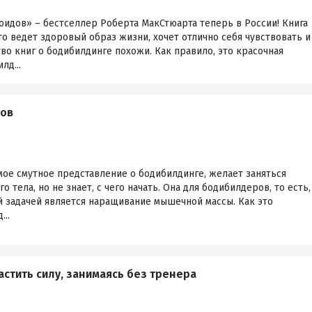
оидов» – бестселлер Роберта МакСтюарта теперь в России! Книга
то ведет здоровый образ жизни, хочет отлично себя чувствовать и
о книг о бодибилдинге похожи. Как правило, это красочная
лд...
дов
самое смутное представление о бодибилдинге, желает заняться
 тела, но не знает, с чего начать. Она для бодибилдеров, то есть,
й задачей является наращивание мышечной массы. Как это
...
астить силу, занимаясь без тренера