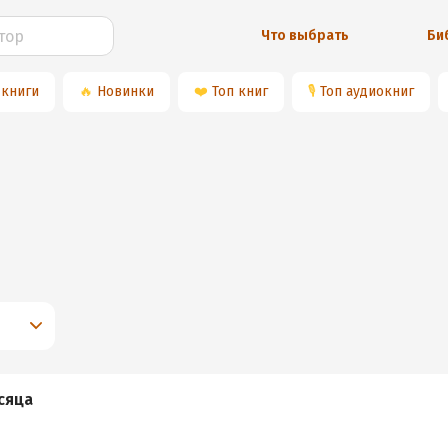
Что выбрать
Би
 книги
🔥
Новинки
❤️
Топ книг
🎙
Топ аудиокниг
сяца