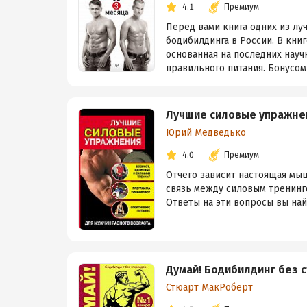
4.1
Премиум
Перед вами книга одних из л
бодибилдинга в России. В кни
основанная на последних науч
правильного питания. Бонусом 
Лучшие силовые упражне
Юрий Медведько
4.0
Премиум
Отчего зависит настоящая мы
связь между силовым тренинго
Ответы на эти вопросы вы най
Думай! Бодибилдинг без 
Стюарт МакРоберт