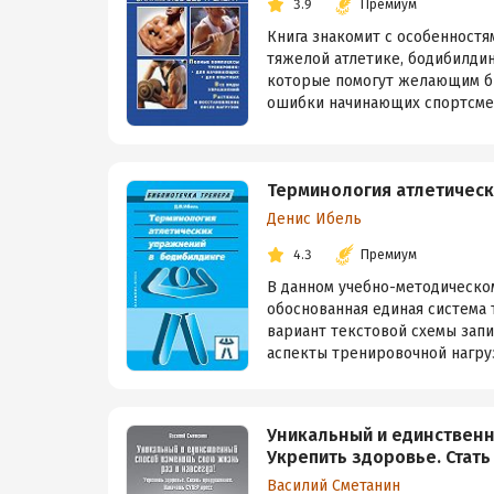
3.9
Премиум
Книга знакомит с особенностя
тяжелой атлетике, бодибилдин
которые помогут желающим б
ошибки начинающих спортсмен
Терминология атлетическ
Денис Ибель
4.3
Премиум
В данном учебно-методическо
обоснованная единая система 
вариант текстовой схемы запи
аспекты тренировочной нагрузк
Уникальный и единственн
Укрепить здоровье. Стать
Василий Сметанин