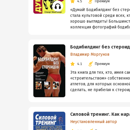
4.5
Премиум
«Думай! Бодибилдинг без стер
стала культовой среди всех, к
хорошо выглядеть! Большинств
коллекция фотографий бодиби
Бодибилдинг без стерои
Владимир Моргунов
4.1
Премиум
Эта книга для тех, кто, имея 
«строительством» собственного
атлетов, для которых основно
сделать, не прибегая к стероид
Силовой тренинг. Как нар
Неустановленный автор