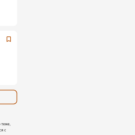
 теме,
ся с