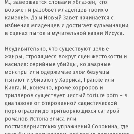
M., завершается словами «Блажен, кто
возьмет и разобьет младенцев твоих о
камень!». Да и Новый Завет начинается с
избиения младенцев и достигает кульминации
в сценах пыток и мучительной казни Иисуса.
Неудивительно, что существуют целые
жанры, строящиеся вокруг сцен жестокости и
насилия: серийные убийцы, кошмарные
монстры или одержимые злом безумцы
пытают и убивают у Харриса, Гранже или
Кинга. И, конечно, кроме хорроров и
триллеров существует чистый torture porn – в
диапазоне от откровенной садистической
порнографии до притворяющихся сатирой
романов Истона Элиса или
постмодернистских упражнений Сорокина, где