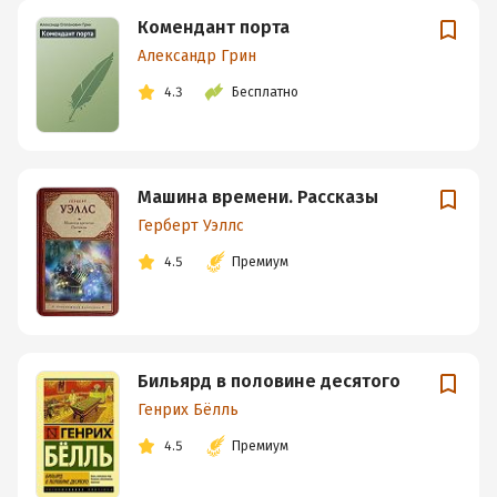
Комендант порта
Александр Грин
4.3
Бесплатно
Машина времени. Рассказы
Герберт Уэллс
4.5
Премиум
Бильярд в половине десятого
Генрих Бёлль
4.5
Премиум