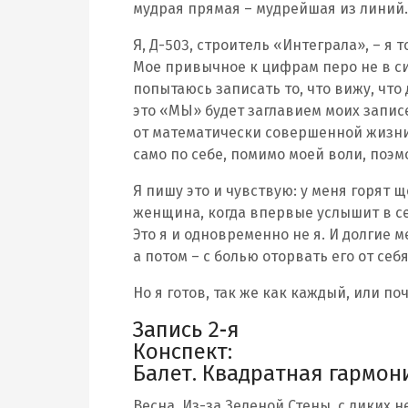
мудрая прямая – мудрейшая из линий
Я, Д-503, строитель «Интеграла», – я 
Мое привычное к цифрам перо не в си
попытаюсь записать то, что вижу, что 
это «МЫ» будет заглавием моих записе
от математически совершенной жизни Е
само по себе, помимо моей воли, поэм
Я пишу это и чувствую: у меня горят щ
женщина, когда впервые услышит в се
Это я и одновременно не я. И долгие 
а потом – с болью оторвать его от себ
Но я готов, так же как каждый, или поч
Запись 2‑я
Конспект:
Балет. Квадратная гармони
Весна. Из-за Зеленой Стены, с диких