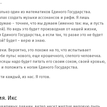
…
только один из математиков Единого Государства.
лах создать музыки ассонансов и рифм. Я лишь
думаю – точнее, что мы думаем (именно так: мы, и пусть
й). Но ведь это будет производная от нашей жизни,
диного Государства, а если так, то разве это не будет
ой? Будет – верю и знаю.
еки. Вероятно, это похоже на то, что испытывает
бе пульс нового, еще крошечного, слепого человечка.
месяцы надо будет питать его своим соком, своей кровью,
я и положить к ногам Единого Государства.
ти каждый, из нас. Я готов.
я. Икс
 невидимых равнин, ветер несет желтую медовую пыль