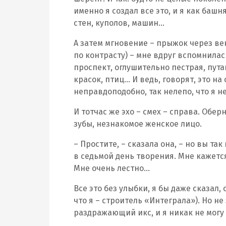
именно я создал все это, и я как баш
стен, куполов, машин…
А затем мгновение – прыжок через век
по контрасту) – мне вдруг вспомнилас
проспект, оглушительно пестрая, пута
красок, птиц… И ведь, говорят, это на
неправдоподобно, так нелепо, что я н
И тотчас же эхо – смех – справа. Обер
зубы, незнакомое женское лицо.
– Простите, – сказала она, – но вы т
в седьмой день творения. Мне кажется
Мне очень лестно…
Все это без улыбки, я бы даже сказал,
что я – строитель «Интеграла»). Но не
раздражающий икс, и я никак не могу