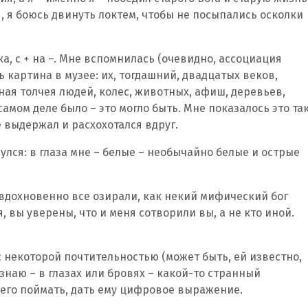
ня, я боюсь двинуть локтем, чтобы не посыпались осколки
а, с + на –. Мне вспомнилась (очевидно, ассоциация
ь картина в музее: их, тогдашний, двадцатых веков,
ная толчея людей, колес, животных, афиш, деревьев,
 самом деле было – это могло быть. Мне показалось это та
е выдержал и расхохотался вдруг.
нулся: в глаза мне – белые – необычайно белые и острые
ак вдохновенно все озирали, как некий мифический бог
, вы уверены, что и меня сотворили вы, а не кто иной.
 с некоторой почтительностью (может быть, ей известно,
 знаю – в глазах или бровях – какой-то странный
 его поймать, дать ему цифровое выражение.