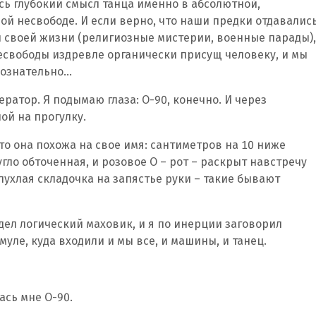
сь глубокий смысл танца именно в абсолютной,
ой несвободе. И если верно, что наши предки отдавалис
 своей жизни (религиозные мистерии, военные парады),
несвободы издревле органически присущ человеку, и мы
сознательно…
ратор. Я подымаю глаза: О-90, конечно. И через
ой на прогулку.
что она похожа на свое имя: сантиметров на 10 ниже
гло обточенная, и розовое О – рот – раскрыт навстречу
 пухлая складочка на запястье руки – такие бывают
дел логический маховик, и я по инерции заговорил
уле, куда входили и мы все, и машины, и танец.
ась мне О-90.