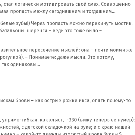
сь, стал логически мотивировать свой смех. Совершенно
одимая пропасть между сегодняшним и тогдашним…
 белые зубы!) Через пропасть можно перекинуть мостик.
 батальоны, шеренги – ведь это тоже было –
поразительное пересечение мыслей: она – почти моими же
рогулкой). – Понимаете: даже мысли. Это потому,
ы так одинаковы…
искам брови – как острые рожки икса, опять почему-то
…
, упрямо-гибкая, как хлыст, I-330 (вижу теперь ее нумер);
ужностей, с детской складочкой на руке; и с краю нашей
нумер – какой-то дважды изогнутый вроде буквы S.