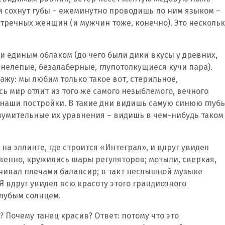
ли сохнут губы – ежеминутно проводишь по ним языком –
встречных женщин (и мужчин тоже, конечно). Это несколь
ни единым облаком (до чего были дики вкусы у древних,
 нелепые, безалаберные, глупотолкущиеся кучи пара).
кажу: мы любим только такое вот, стерильное,
сь мир отлит из того же самого незыблемого, вечного
се наши постройки. В такие дни видишь самую синюю глубь
зумительные их уравнения – видишь в чем-нибудь таком
я на эллинге, где строится «Интеграл», и вдруг увидел
бвенно, кружились шары регуляторов; мотыли, сверкая,
ачивал плечами балансир; в такт неслышной музыке
Я вдруг увидел всю красоту этого грандиозного
олубым солнцем.
? Почему танец красив? Ответ: потому что это