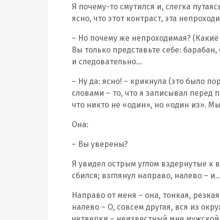
Я почему-то смутился и, слегка путая
ясно, что этот контраст, эта непрох
– Но почему же непроходимая? (Какие
Вы только представьте себе: барабан,
и следовательно…
– Ну да: ясно! – крикнула (это было 
словами – то, что я записывал перед п
что никто не «один», но «один из». М
Она:
– Вы уверены?
Я увидел острым углом вздернутые к в
сбился; взглянул направо, налево – и
Направо от меня – она, тонкая, резкая
налево – О, совсем другая, вся из окр
четверки – неизвестный мне мужской 