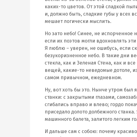
каких-то цветов. От этой сладкой пы
и, должно быть, сладкие губы у всех 
мешает логически мыслить.
Но зато небо! Синее, не испорченное 
если их поэтов могли вдохновлять эти
Я люблю – уверен, не ошибусь, если с
безукоризненное небо. В такие дни ве
стекла, как и Зеленая Стена, как и в
вещей, какие-то неведомые дотоле, и
самом привычном, ежедневном.
Ну, вот хоть бы это. Нынче утром был 
станки: с закрытыми глазами, самоза
сгибались вправо и влево; гордо пок
приседало долото долбежного станка. 
машинного балета, залитого легким г
И дальше сам с собою: почему красиво