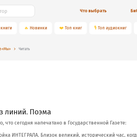
Что выбрать
Би
 книги
🔥
Новинки
❤️
Топ книг
🎙
Топ аудиокниг
«Мы»
Читать
з линий. Поэма
о, что сегодня напечатано в Государственной Газете:
ойка ИНТЕГРАЛА. Близок великий, исторический час, когд