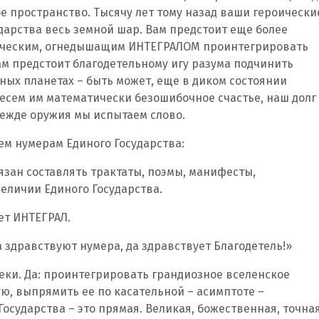
 пространство. Тысячу лет тому назад ваши героически
дарства весь земной шар. Вам предстоит еще более
рическим, огнедышащим ИНТЕГРАЛОМ проинтегрировать
м предстоит благодетельному игу разума подчинить
ых планетах – быть может, еще в диком состоянии
несем им математически безошибочное счастье, наш долг
режде оружия мы испытаем слово.
ем нумерам Единого Государства:
бязан составлять трактаты, поэмы, манифесты,
величии Единого Государства.
ет ИНТЕГРАЛ.
а здравствуют нумера, да здравствует Благодетель!»
щеки. Да: проинтегрировать грандиозное вселенское
ую, выпрямить ее по касательной – асимптоте –
Государства – это прямая. Великая, божественная, точная