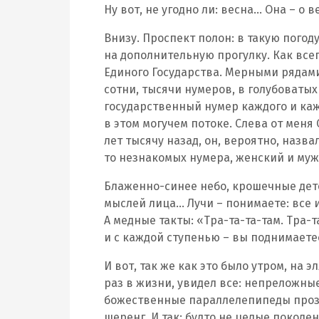
Ну вот, не угодно ли: весна… Она – о
Внизу. Проспект полон: в такую пого
на дополнительную прогулку. Как вс
Единого Государства. Мерными рядами
сотни, тысячи нумеров, в голубоваты
государственный нумер каждого и кажд
в этом могучем потоке. Слева от меня
лет тысячу назад, он, вероятно, назв
то незнакомых нумера, женский и муж
Блаженно-синее небо, крошечные детс
мыслей лица… Лучи – понимаете: все 
А медные такты: «Тра-та-та-там. Тра-
и с каждой ступенью – вы поднимает
И вот, так же как это было утром, на 
раз в жизни, увидел все: непреложны
божественные параллелепипеды проз
шеренг. И так: будто не целые поколен