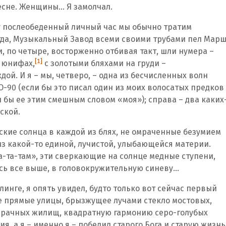
 весне. Женщины… Я замолчал.
ду послеобеденный личный час мы обычно тратим
егда, Музыкальный Завод всеми своими трубами пел Мар
, по четыре, восторженно отбивая такт, шли нумера –
[1]
х юнифах,
с золотыми бляхами на груди –
ой. И я – мы, четверо, – одна из бесчисленных волн
 О-90 (если бы это писал один из моих волосатых предков
ал бы ее этим смешным словом «моя»); справа – два каких
ской.
кие солнца в каждой из блях, не омраченные безумием
из какой-то единой, лучистой, улыбающейся материи.
та-та-там», эти сверкающие на солнце медные ступени,
есь все выше, в головокружительную синеву…
эллинге, я опять увидел, будто только вот сейчас первый
е прямые улицы, брызжущее лучами стекло мостовых,
рачных жилищ, квадратную гармонию серо-голубых
ия, а я – именно я – победил старого Бога и старую жизнь