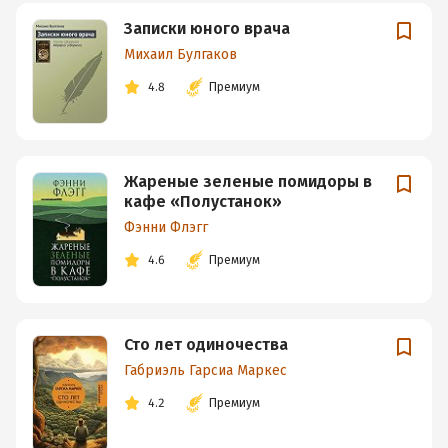
Записки юного врача
Михаил Булгаков
4.8
Премиум
Жареные зеленые помидоры в
кафе «Полустанок»
Фэнни Флэгг
4.6
Премиум
Сто лет одиночества
Габриэль Гарсиа Маркес
4.2
Премиум