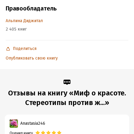
многих странах мира. На сегодняшний день это самое
Правообладатель
громкое, цитируемое и обсуждаемое феминистское
произведение.
Альпина Диджитал
2 405 книг
Подробная информация
Дата написания:
1 января 2002
Поделиться
Объем:
793715
Опубликовать свою книгу
Год издания:
2013
ISBN (EAN):
9785961432497
Переводчик:
Татьяна Графова
Время на чтение:
12
ч.
Отзывы на книгу «Миф о красоте.
Стереотипы против ж...»
Anastasia246
Оценил книгу