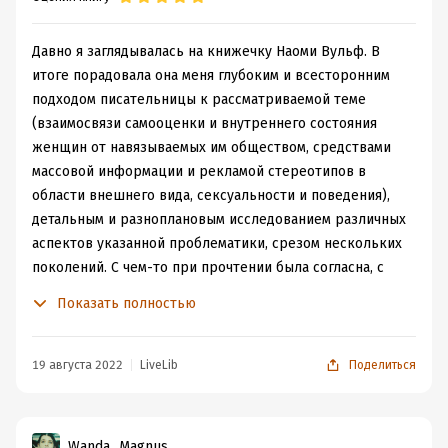
Давно я заглядывалась на книжечку Наоми Вульф. В
итоге порадовала она меня глубоким и всесторонним
подходом писательницы к рассматриваемой теме
(взаимосвязи самооценки и внутреннего состояния
женщин от навязываемых им обществом, средствами
массовой информации и рекламой стереотипов в
области внешнего вида, сексуальности и поведения),
детальным и разноплановым исследованием различных
аспектов указанной проблематики, срезом нескольких
поколений. С чем-то при прочтении была согласна, с
чем-то не очень. Некоторые из высказываний автора
Показать полностью
показались очень уж категоричными и не совсем
логичными, на мой взгляд. Так, например, осталась
несогласна со многим высказанным Вульф в отношении
19 августа 2022
LiveLib
Поделиться
"культа похудения" и девушек с анорексическими
расстройствами. Просто мне кажется, что данную
проблему вообще трудно свести к нескольким
Wanda_Magnus