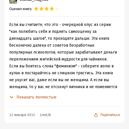
показателям. Якобы такие девушки не хотят взрослеть
Оценил книгу
и "перебираться в женское тело", хотят навеки
остаться подростками. Разные у людей бывают
проблемы, и далеко не всегда можно с такой легкостью
Если вы считаете, что это - очередной опус из серии
определить, что когда-то послужило первоначальным
"как полюбить себя и поднять самооценку за
катализатором расстройства.
двенадцать шагов", то проходите дальше. Эта книга
Несогласна была при чтении и со многим касательно
бесконечно далека от советов безработных
влияния внешних источников информации на наши
популярных психологов, которые зарабатывают деньги
сексуальные предпочтения. Автор явно
переложением житейской мудрости для чайников.
преувеличивает такое влияние. Многое закладывается
Если вы боитесь слова "феминизм" - соберите волю в
еще в детстве, ближайшем окружении ребенка, а
кулак и постарайтесь не слишком трястись. Эта книга
человек не такое уж безвольное существо, чтобы
не укусит вас, даже если вы не женщина. А если вы
выбирать себе партнера, ориентируясь исключительно
женщина, то у вас не отсохнут яичники и не поменяется
на картинку в интернете, телевизоре, журнальной
ориентация от ее прочтения.
Показать полностью
статье. Все намного глубже и запутаннее.
Если у вас в сознании все еще копошатся наивные
Вину за низкую самооценку женщин автор упорно
идеи о том, что любая женщина должна быть красивой,
перекладывает на общество: ему якобы выгодно такое
что современная Елена может обречь на падение
12 января 2015
LiveLib
Поделиться
подчиненное положение женщины. Но, может,
современную Трою, и что что мужчины на полном
обратить внимание стоит в первую очередь на
серьезе могут быть безмозглыми безмолвными рабами