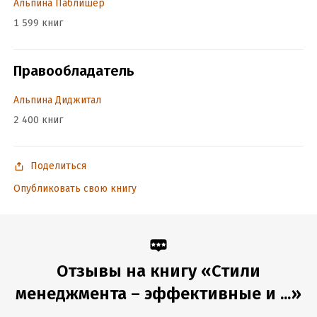
Альпина Паблишер
1 599 книг
Подробная информация
Дата написания:
1 января 2004
Правообладатель
Объем:
398625
Год издания:
2013
Альпина Диджитал
ISBN (EAN):
9785961433036
2 400 книг
Переводчик:
Татьяна Гутман
Время на чтение:
6
ч.
Поделиться
Опубликовать свою книгу
Отзывы на книгу «Стили
менеджмента – эффективные и ...»