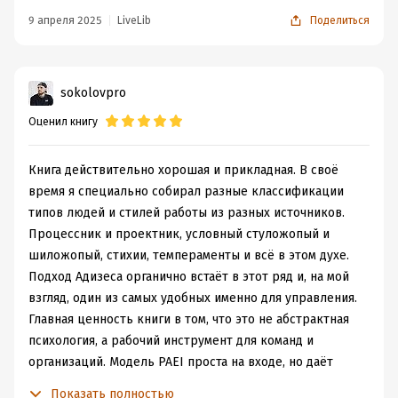
При этом хороший руководитель не должен блестяще
9 апреля 2025
LiveLib
Поделиться
справляться со всеми, он должен уметь делать хорошо
Итак, навыки
PAEI
.
одну функцию, а остальными владеть
Р
- производитель
удовлетворительно. Лидер успешно выполняет две
А
- администратор
функции, одна из которых интеграция.
sokolovpro
Е
- предприниматель
Однофункциональный стиль управления
Оценил книгу
I
- интегратор
Если выполняется только одна функция в ущерб
прочим, то мы имеем героя-одиночку (он озабочен
Всё буквы большие, так как навыки на максимуме. Это
Книга действительно хорошая и прикладная. В своё
вопросом «что?»), бюрократа (как?), поджигателя
идеальный менеджер, которого не существует.
время я специально собирал разные классификации
(почему бы и нет?), горячего сторонника (кто?). Все
Поэтому, чтобы быть хорошим менеджером, будет
типов людей и стилей работы из разных источников.
носители однофункционального стиля управления
неплохо иметь хотя бы две-три заглавные буквы, а
Процессник и проектник, условный стуложопый и
жаждут контролировать ситуацию. Одиночка все
остальные прописные. Но важно, чтоб все 4 навыка
шиложопый, стихии, темпераменты и всё в этом духе.
делает сам, Бюрократ создает систему правил,
были на месте. Их различные комбинации также
Подход Адизеса органично встаёт в этот ряд и, на мой
Поджигатель захватывает власть и единолично
приведены в отдельной главе.
взгляд, один из самых удобных именно для управления.
принимает решения, Сторонник добивается
Главная ценность книги в том, что это не абстрактная
единодушия. Мертвый пень не справляется ни с одной
Но книга больше про то, кем быть не надо Что
психология, а рабочий инструмент для команд и
функцией, он заботится, чтоб его не уволили, и всегда
получится, если навык только один, а остальное на
организаций. Модель PAEI проста на входе, но даёт
отвечает, что проблем нет.
нуле? Смотрим:
много пищи для размышлений на выходе.
Почему нельзя прокачать все функции?
Показать полностью