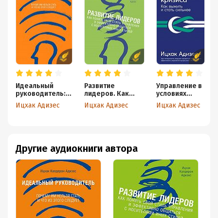
Идеальный
Развитие
Управление в
руководитель:
лидеров. Как
условиях
Почему им
понять свой стиль
кризиса: Как
Ицхак Адизес
Ицхак Адизес
Ицхак Адизес
нельзя стать и
управления и
выжить и
что из этого
эффективно
стать сильнее
следует
общаться с
носителями иных
стилей
Другие аудиокниги автора