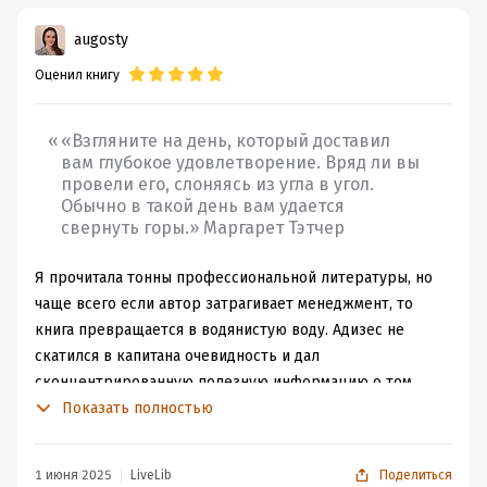
augosty
Оценил книгу
«Взгляните на день, который доставил
вам глубокое удовлетворение. Вряд ли вы
провели его, слоняясь из угла в угол.
Обычно в такой день вам удается
свернуть горы.» Маргарет Тэтчер
Я прочитала тонны профессиональной литературы, но
чаще всего если автор затрагивает менеджмент, то
книга превращается в водянистую воду. Адизес не
скатился в капитана очевидность и дал
сконцентрированную полезную информацию о том,
какие бывают стили управления, какими функциями
Показать полностью
должен обладать менеджер, что отличает
бестолкового управленца и даже дает тесты для
1 июня 2025
LiveLib
Поделиться
закрепления материала. Из книги мы также узнаем о