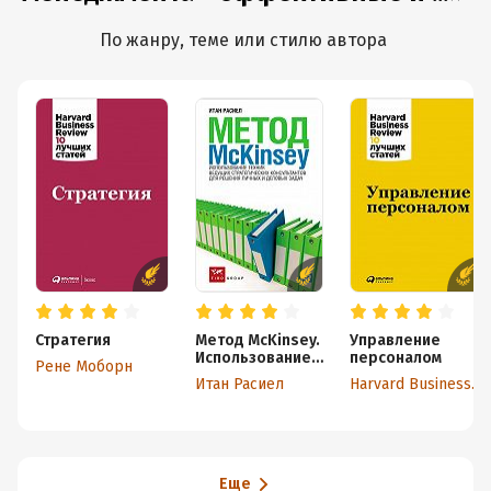
По жанру, теме или стилю автора
Стратегия
Метод McKinsey.
Управление
Использование
персоналом
Рене Моборн
техник ведущих
Итан Расиел
Harvard Business Review (HBR)
стратегических
консультантов
для решения
личных и
деловых задач
Еще