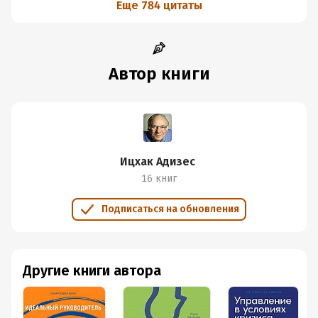
Еще 784 цитаты
Было интересно определить и свой типаж, благо автор
приводит сочетания с другими названиями. Всё же
верю, что я не только с навыком предпринимателя.
Советую эту книгу всем, а также желаю вашему
Автор книги
коллективу побольше заглавных букв в комбинации
руководителя и поменьше мёртвых пней в компании.
Не забывайте, какое место в городе —
самое спокойное. Это кладбище. Здесь
никто не ворчит и не жалуется.
Ицхак Адизес
16 книг
Человек ближе всего к совершенству,
когда он пишет заявление о приёме на
работу.
Подписаться на обновления
В профессиональной иерархии вам не
помогут ни усилия, ни связи, если высшую
Другие книги автора
должность занимает тот, кто достиг своего
уровня некомпетентности.