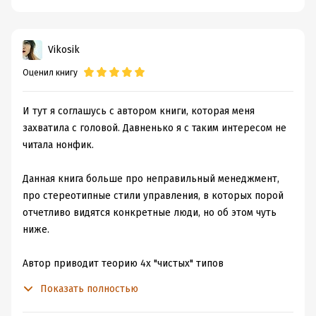
способах решения конфликтов между менеджерами и
о нестандартных и опасных управленческих стилях. Вся
Vikosik
эта теория подана живо, с юмором и на наглядных
примерах.
Оценил книгу
Краткая выжимка:
спойлер
И тут я соглашусь с автором книги, которая меня
Стили управления - это комбинация 4 функций,
захватила с головой. Давненько я с таким интересом не
которые должны выполняться для процветания
читала нонфик.
организации.
- Производитель (P) обеспечивает краткосрочный
Данная книга больше про неправильный менеджмент,
результат
про стереотипные стили управления, в которых порой
- Администратор (A) - краткосрочную эффективность
отчетливо видятся конкретные люди, но об этом чуть
- Предприниматель (E) - долгосрочный результат
ниже.
- Интегратор (I) - долгосрочную эффективность
Каждый управленец имеет свой код управленческого
Автор приводит теорию 4х "чистых" типов
стиля PAEI в зависимости от того, какие функции у него
менеджмента (личности), а также различные их
развиты. Думаю, мой код - pA-I.
Показать полностью
комбинации, и какие негативные последствия они за
Какой он - хороший менеджер и лидер?
собой ведут.