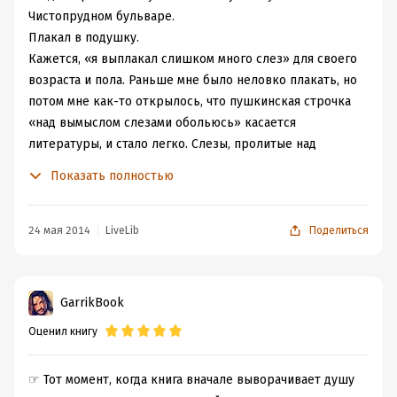
Чистопрудном бульваре.
Плакал в подушку.
Кажется, «я выплакал слишком много слез» для своего
возраста и пола. Раньше мне было неловко плакать, но
потом мне как-то открылось, что пушкинская строчка
«над вымыслом слезами обольюсь» касается
литературы, и стало легко. Слезы, пролитые над
книжкой, не сентиментальность, а намек на то, что есть
Показать полностью
душа, решил я. И хоть не все ученые согласны с этой
гипотезой, я перестал стыдиться. Просто разложил в
задние карманы всех своих штанов по носовому платку.
24 мая 2014
LiveLib
Поделиться
В троллейбусе и на Чистопрудном бульваре я плакал,
слушая роман Евгения Водолазкина «Лавр». И тут
совершенно невозможно остаться с сухими глазами,
GarrikBook
потому что роман о милосердии. О сострадании и
Оценил книгу
любви к человеку. По сути, «Лавр» – агиографическая
литература. Житие. А еще точнее, это история жизни
русского средневекового врача, целителя, четыре
☞ Тот момент, когда книга вначале выворачивает душу