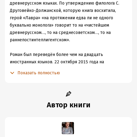
Водолазкин нам организовал. За возможность
древнерусском языках. По утверждению филолога С.
почувствовать связь со своим народом и историей. За
Друговейко-Должанской, которую книга восхитила,
ощущение опоры в этой холодной Москве. И в этой
герой «Лавра» «на протяжении едва ли не одного
жаркой Москве.
буквально монолога» говорит то на «чистейшем
древнерусском…, то на среднесоветском…, то на
раннепостинтеллигентском».
Роман был переведён более чем на двадцать
иностранных языков. 22 октября 2015 года на
Хельсинкской книжной ярмарке состоялась
Показать полностью
презентация перевода романа на финский язык.
Автор книги