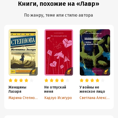
Книги, похожие на «Лавр»
По жанру, теме или стилю автора
Женщины
Не отпускай
У войны не
Лазаря
меня
женское лицо
Марина Степнова
Кадзуо Исигуро
Светлана Алексиевич