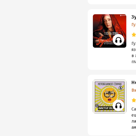
З
Гу
Гу
я
в
гл
Н
В
Са
ещ
л
ам