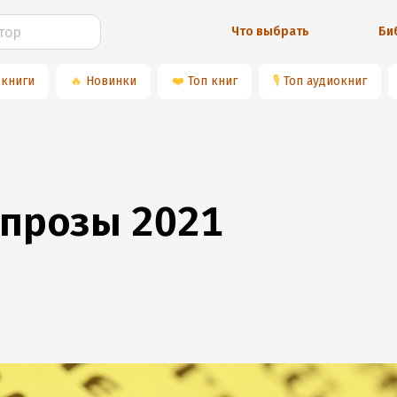
Что выбрать
Би
 книги
🔥
Новинки
❤️
Топ книг
🎙
Топ аудиокниг
 прозы 2021