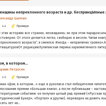
енщины непреклонного возраста и др. беспринцЫпные 
лександр Цыпкин
4.4
Премиум
 этих историях все странно, неожиданно, но при этом парадокса
стоверно. От этого делается легко, свободно и весело. Читая кн
преклонного возраста“, я смеялся. Иногда – неприлично громко».
твацатуровОт редакции:Хулиганская лирика харизматичного питерс
ом, в котором…
ариам Петросян
4.5
Премиум
оман «Дом, в котором…» еще в рукописи стал победителем читате
олосования премии «Большая книга», а после публикации – насто
итературным событием: он получил целый ряд премий («Русская п
туденческий Букер», «Портал» и другие), переведен на девять яз
сять лет не...