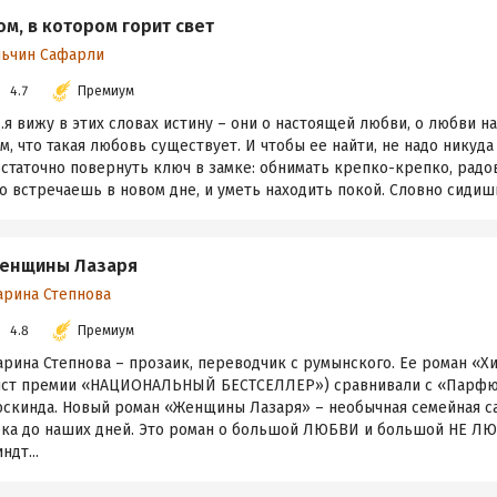
ом, в котором горит свет
льчин Сафарли
4.7
Премиум
я вижу в этих словах истину – они о настоящей любви, о любви на
м, что такая любовь существует. И чтобы ее найти, не надо никуда 
статочно повернуть ключ в замке: обнимать крепко-крепко, радов
о встречаешь в новом дне, и уметь находить покой. Словно сидишь
енщины Лазаря
арина Степнова
4.8
Премиум
рина Степнова – прозаик, переводчик с румынского. Ее роман «Хи
ист премии «НАЦИОНАЛЬНЫЙ БЕСТСЕЛЛЕР») сравнивали с «Парфю
юскинда. Новый роман «Женщины Лазаря» – необычная семейная са
ека до наших дней. Это роман о большой ЛЮБВИ и большой НЕ ЛЮ
ндт...