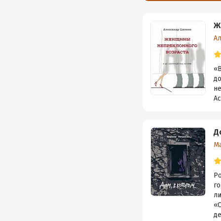
Ж
А
«В
до
не
Ас
Д
М
Р
г
л
«С
де