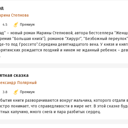
ад
арина Степнова
4.5
Премиум
Сад” – новый роман Марины Степновой, автора бестселлера “Женщ
ремия “Большая книга”), романов “Хирург”, “Безбожный переулок
де-то под Гроссето”.Середина девятнадцатого века. У князя и кня
орятинских рождается поздний и никем не жданный ребенок – дев
.
ятная сказка
лександр Полярный
3.8
Премиум
бытия книги разворачиваются вокруг мальчика, которого отдали 
стро понимает, что справедливости в мире нет. В этой сказке бу
тных капучино, много снега и пара разбитых сердец.