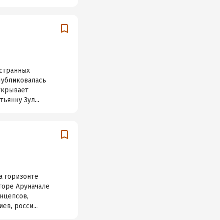
остранных
Публиковалась
ткрывает
ьянку Зул...
а горизонте
 горе Аруначале
нцепсов,
в, росси...