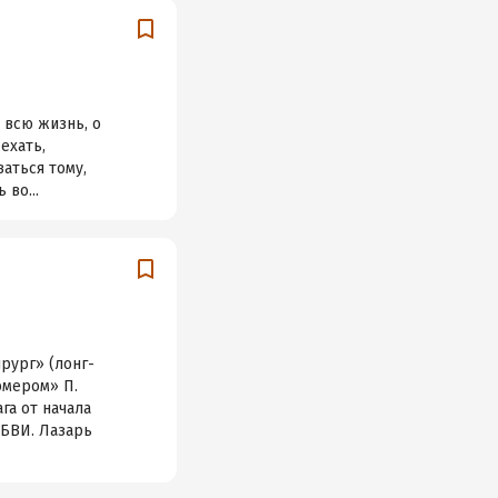
 всю жизнь, о
ехать,
аться тому,
 во...
рург» (лонг-
мером» П.
га от начала
БВИ. Лазарь