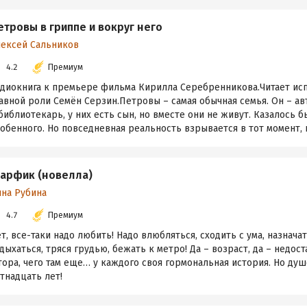
етровы в гриппе и вокруг него
лексей Сальников
4.2
Премиум
удиокнига к премьере фильма Кирилла Серебренникова.Читает ис
авной роли Семён Серзин.Петровы – самая обычная семья. Он – ав
библиотекарь, у них есть сын, но вместе они не живут. Казалось б
обенного. Но повседневная реальность взрывается в тот момент, ко
арфик (новелла)
ина Рубина
4.7
Премиум
т, все-таки надо любить! Надо влюбляться, сходить с ума, назнача
дыхаться, тряся грудью, бежать к метро! Да – возраст, да – недост
ора, чего там еще… у каждого своя гормональная история. Но душ
тнадцать лет!