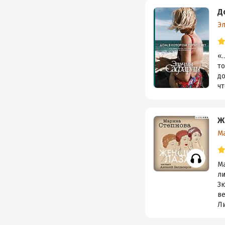
Д
Э
«…
то
до
чт
Ж
М
Ма
л
З
в
Ли