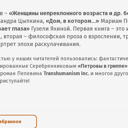
в –
«Женщины непреклонного возраста и др. 
сандра Цыпкина,
«Дом, в котором…»
Мариам П
ает глаза»
Гузели Яхиной. Первая книга – это
, вторая – философская проза о взрослении, т
ортрет эпохи раскулачивания.
тью у наших читателей пользовались: фантастич
зированные Серебренниковым
«Петровы в гриппе
) роман Пелевина
Transhumanism Inc.
и многое друго
приступайте!
избранное