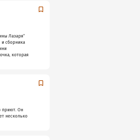
ины Лазаря”
” и сборника
гини
очка, которая
в приют. Он
дет несколько