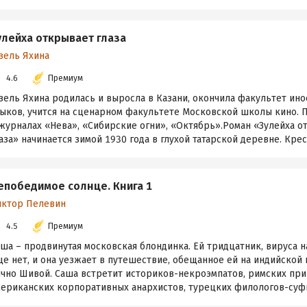
улейха открывает глаза
зель Яхина
4.6
Премиум
зель Яхина родилась и выросла в Казани, окончила факультет ин
зыков, учится на сценарном факультете Московской школы кино. 
 журналах «Нева», «Сибирские огни», «Октябрь».Роман «Зулейха о
аза» начинается зимой 1930 года в глухой татарской деревне. Крест
епобедимое солнце. Книга 1
иктор Пелевин
4.5
Премиум
ша – продвинутая московская блондинка. Ей тридцатник, вируса н
е нет, и она уезжает в путешествие, обещанное ей на индийской
ично Шивой. Саша встретит историков-некроэмпатов, римских при
ериканских корпоративных анархистов, турецких филологов-суфие