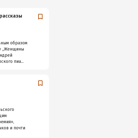
рассказы
льным образом
игу „Женщины
Андрей
кого пиа...
льского
ящим
ремия»,
ыков и почти