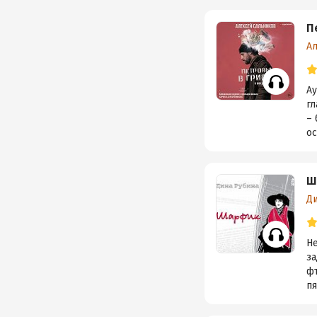
П
А
А
гл
– 
ос
Ш
Д
Не
за
фт
пя