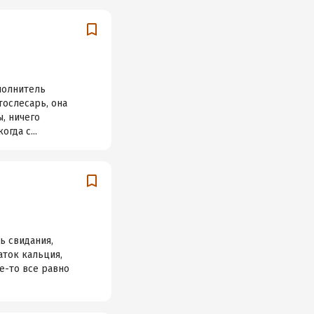
полнитель
тослесарь, она
ы, ничего
гда с...
ть свидания,
аток кальция,
е-то все равно