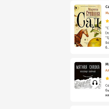
С
М
“
(п
“Г
Б
б..
М
А
Со
бы
мя