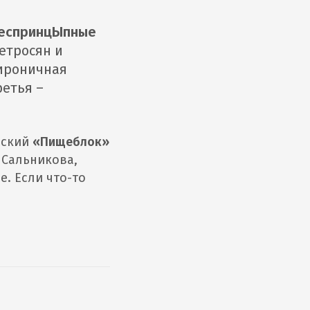
беспринцЫпные
етросян и
 ироничная
ретья –
еский
«Пищеблок»
»
Сальникова,
е. Если что-то