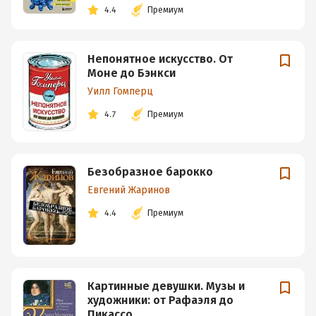
4.4
Премиум
Непонятное искусство. От
Моне до Бэнкси
Уилл Гомперц
4.7
Премиум
Безобразное барокко
Евгений Жаринов
4.4
Премиум
Картинные девушки. Музы и
художники: от Рафаэля до
Пикассо