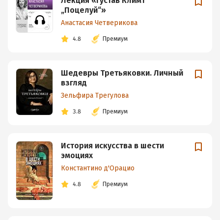
Лекция «Густав Климт
„Поцелуй“»
Анастасия Четверикова
4.8
Премиум
Шедевры Третьяковки. Личный
взгляд
Зельфира Трегулова
3.8
Премиум
История искусства в шести
эмоциях
Константино д'Орацио
4.8
Премиум