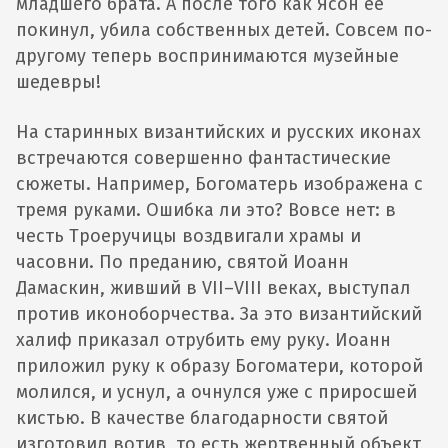
младшего брата. А после того как Ясон ее
покинул, убила собственных детей. Совсем по-
другому теперь воспринимаются музейные
шедевры!
На старинных византийских и русских иконах
встречаются совершенно фантастические
сюжеты. Например, Богоматерь изображена с
тремя руками. Ошибка ли это? Вовсе нет: в
честь Троеручицы воздвигали храмы и
часовни. По преданию, святой Иоанн
Дамаскин, живший в VII–VIII веках, выступал
против иконоборчества. За это византийский
халиф приказал отрубить ему руку. Иоанн
приложил руку к образу Богоматери, которой
молился, и уснул, а очнулся уже с приросшей
кистью. В качестве благодарности святой
изготовил вотив, то есть жертвенный объект,