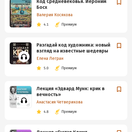
Код Средневековья. Иероним
Босх
Валерия Косякова
4.1
Премиум
Разгадай код художника: новый
взгляд на известные шедевры
Елена Легран
5.0
Премиум
Лекция «Эдвард Мунк: крик в
вечность»
Анастасия Четверикова
4.8
Премиум