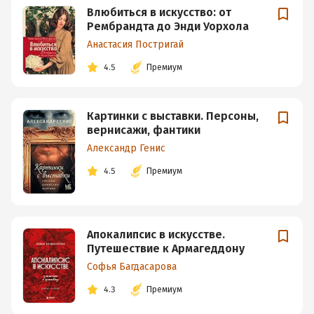
Влюбиться в искусство: от
Рембрандта до Энди Уорхола
Анастасия Постригай
4.5
Премиум
Картинки с выставки. Персоны,
вернисажи, фантики
Александр Генис
4.5
Премиум
Апокалипсис в искусстве.
Путешествие к Армагеддону
Софья Багдасарова
4.3
Премиум