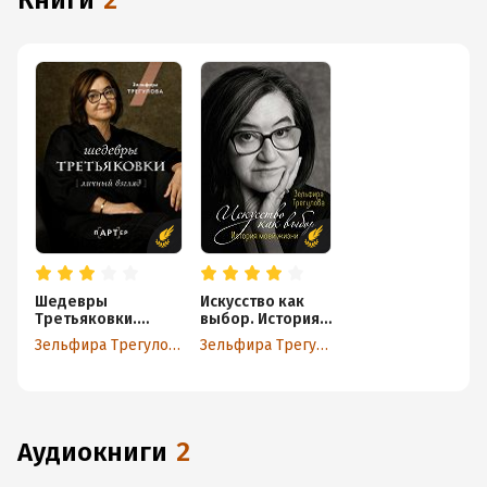
книги
2
Шедевры
Искусство как
Третьяковки.
выбор. История
Личный взгляд
моей жизни
Зельфира Трегулова
Зельфира Трегулова
аудиокниги
2