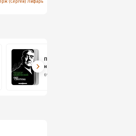
ерж (Сергей) Лифарь
Портреты с
натуры
69 книг