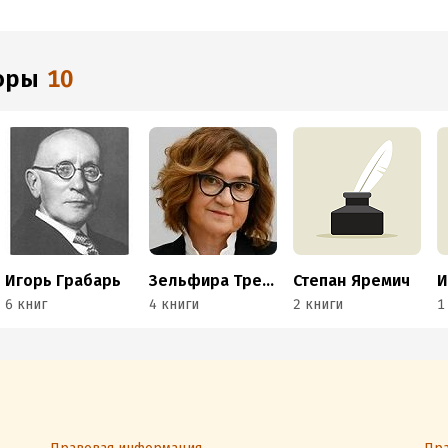
торы
10
Игорь Грабарь
Зельфира Трегулова
Степан Яремич
6 книг
4 книги
2 книги
1