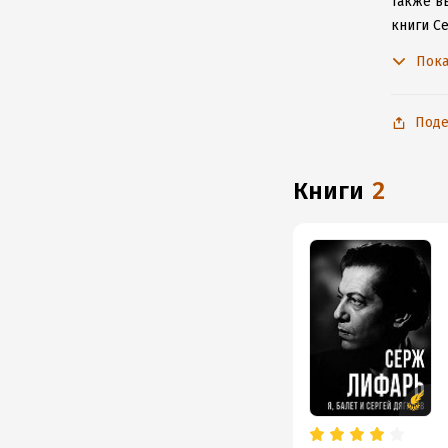
Также вы
книги С
не расс
Пока
Поде
книги
2