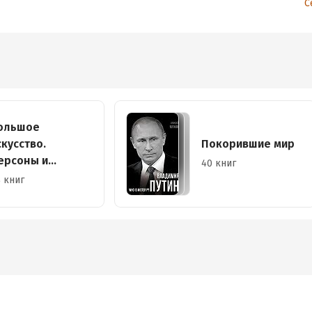
С
ольшое
скусство.
Покорившие мир
ерсоны и
40 книг
иографии
 книг