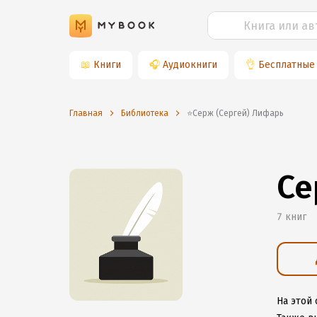
📖
Книги
🎧
Аудиокниги
👌
Бесплатные
Главная
Библиотека
⭐️Серж (Сергей) Лифарь
Се
7 книг
На этой