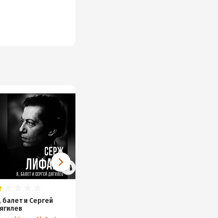
, балет и Сергей
Дягилев. С Дягилевым
ягилев
Серж (Сергей) Лифарь