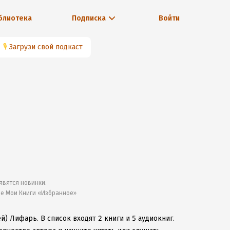
блиотека
Подписка
Войти
🎙
Загрузи свой подкаст
явятся новинки.
ле Мои Книги «Избранное»
ей) Лифарь.
В список входят 2 книги и 5 аудиокниг.