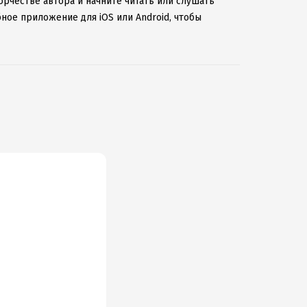
орчестве автора и начните читать или слушать
ное приложение для iOS или Android, чтобы
ернету.