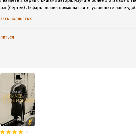
 найдете 3 серии с книгами автора.
Изучите более 5 отзывов о тв
ерж (Сергей) Лифарь онлайн прямо на сайте, установите наше удоб
таваться с любимыми произведениями даже без подключения к инт
зать полностью
литься