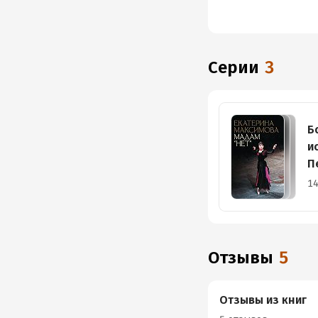
Серии
3
Б
и
П
б
14
Отзывы
5
Отзывы из книг