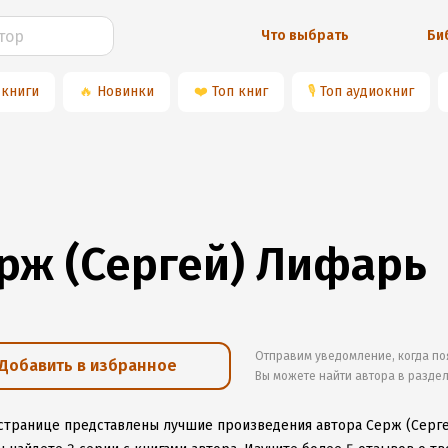
Что выбрать
Би
 книги
🔥
Новинки
❤️
Топ книг
🎙
Топ аудиокниг
рж (Сергей) Лифарь
Отправим уведомление, когда по
Добавить в избранное
Вы можете найти автора в разде
 странице представлены лучшие произведения автора Серж (Серг