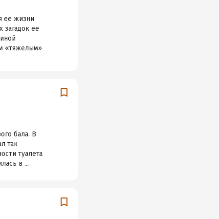
ия ее жизни
х загадок ее
аиной
ым «тяжелым»
ого бала. В
ал так
ности туалета
ась в ...