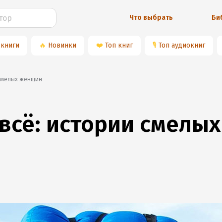
Что выбрать
Би
 книги
🔥
Новинки
❤️
Топ книг
🎙
Топ аудиокниг
 смелых женщин
 всё: истории смелы