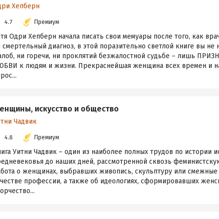
дри Хепберн
4.7
Премиум
тя Одри Хепберн начала писать свои мемуары после того, как вра
 смертельный диагноз, в этой поразительно светлой книге вы не 
алоб, ни горечи, ни проклятий безжалостной судьбе – лишь ПРИЗ
ЮБВИ к людям и жизни. Прекраснейшая женщина всех времен и н
рос...
енщины, искусство и общество
итни Чадвик
4.8
Премиум
ига Уитни Чадвик – один из наиболее полных трудов по истории и
редневековья до наших дней, рассмотренной сквозь феминистскую
абота о женщинах, выбравших живопись, скульптуру или смежные
ачестве профессии, а также об идеологиях, сформировавших женс
орчество...