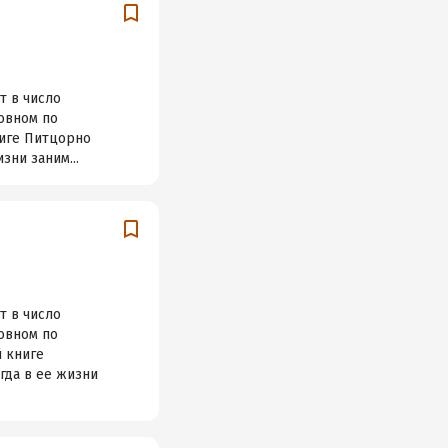
т в число
новном по
ниге Питцорно
зни заним...
т в число
новном по
й книге
гда в ее жизни