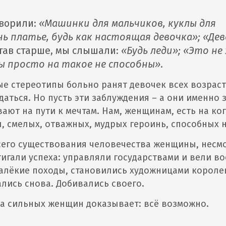
оворили:
«Машинки для мальчиков, куклы для
нь платье, будь как настоящая девочка»; «Де
Став старше, мы слышали:
«Будь леди»; «Это не
ы просто на такое не способны»
.
ые стереотипы больно ранят девочек всех возраст
даться. Но пусть эти заблуждения – а они именно 
ают на пути к мечтам. Нам, женщинам, есть на ког
ы, смелых, отважных, мудрых героинь, способных н
его существования человечества женщины, несмо
тигали успеха: управляли государствами и вели в
алёкие походы, становились художницами короле
лись снова. Добивались своего.
а сильных женщин доказывает: всё возможно.