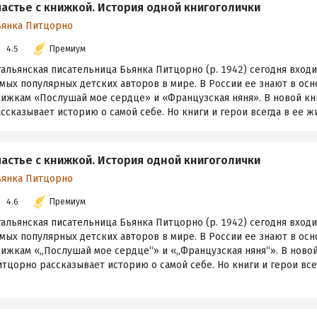
частье с книжкой. История одной книгоголички
ьянка Питцорно
4.5
Премиум
альянская писательница Бьянка Питцорно (р. 1942) сегодня входи
мых популярных детских авторов в мире. В России ее знают в ос
нижкам «Послушай мое сердце» и «Французская няня». В новой к
ссказывает историю о самой себе. Но книги и герои всегда в ее жи
частье с книжкой. История одной книгоголички
ьянка Питцорно
4.6
Премиум
альянская писательница Бьянка Питцорно (р. 1942) сегодня входи
мых популярных детских авторов в мире. В России ее знают в ос
нижкам «„Послушай мое сердце“» и «„Французская няня“». В ново
тцорно рассказывает историю о самой себе. Но книги и герои все
.