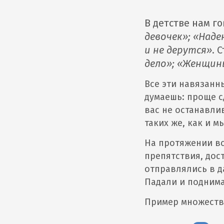
В детстве нам г
девочек»; «Наде
и не дерутся»
. 
дело»; «Женщин
Все эти навязанн
думаешь: проще с
вас не останавлив
таких же, как и м
На протяжении вс
препятствия, дос
отправлялись в д
Падали и поднима
Пример множеств