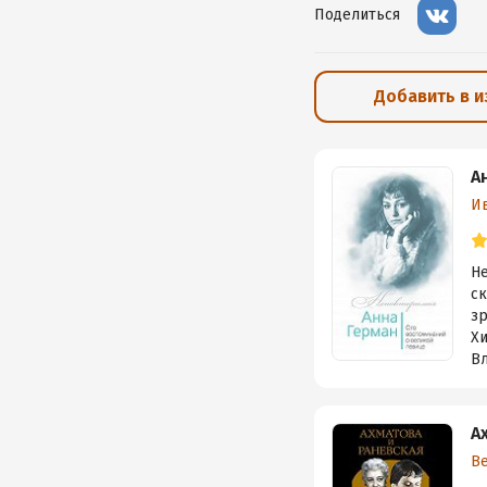
Поделиться
Добавить в 
А
И
Н
ск
зр
Х
Вл
А
В