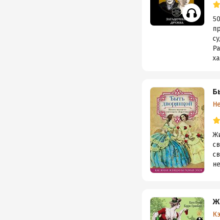
50
пр
с
Р
ха.
Б
Н
Жи
св
св
не
Ж
К