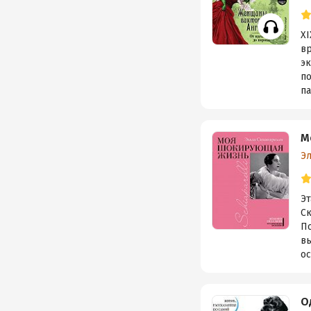
X
вр
э
по
па
М
Э
Э
Ск
По
вы
ос
О