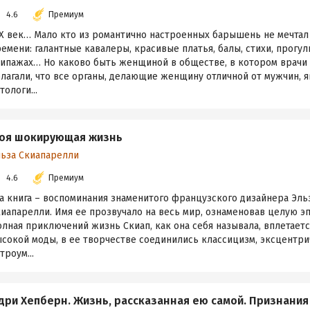
4.6
Премиум
IX век… Мало кто из романтично настроенных барышень не мечтал
емени: галантные кавалеры, красивые платья, балы, стихи, прогул
кипажах… Но каково быть женщиной в обществе, в котором врачи
лагали, что все органы, делающие женщину отличной от мужчин, 
тологи...
оя шокирующая жизнь
льза Скиапарелли
4.6
Премиум
та книга – воспоминания знаменитого французского дизайнера Эль
иапарелли. Имя ее прозвучало на весь мир, ознаменовав целую эп
лная приключений жизнь Скиап, как она себя называла, вплетает
сокой моды, в ее творчестве соединились классицизм, эксцентри
троум...
дри Хепберн. Жизнь, рассказанная ею самой. Признания