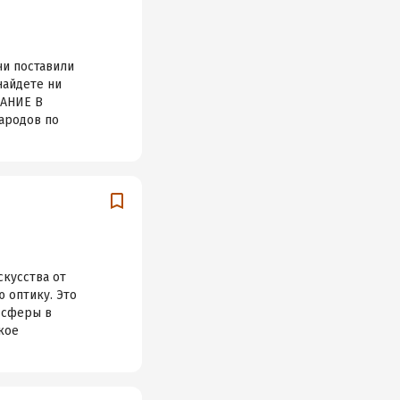
чи поставили
найдете ни
НАНИЕ В
ародов по
скусства от
 оптику. Это
 сферы в
кое