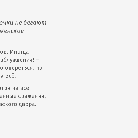
вочки не бегают
 женское
ов. Иногда
заблуждения! –
о опереться: на
а всё.
тря на все
оенные сражения,
вского двора.