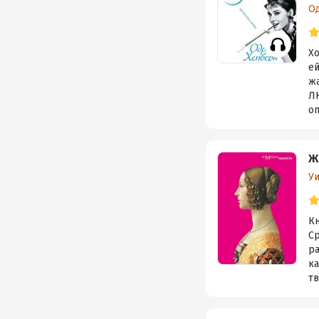
О
Хо
ей
ж
Л
оп
Ж
У
Кн
С
р
к
тв