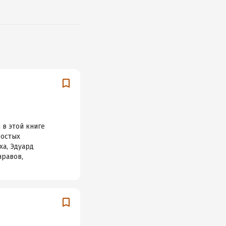
в этой книге
ростых
ха, Эдуард
нравов,