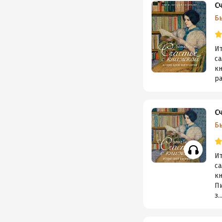
С
Б
Ит
са
к
ра
С
Б
Ит
са
к
Пи
з..