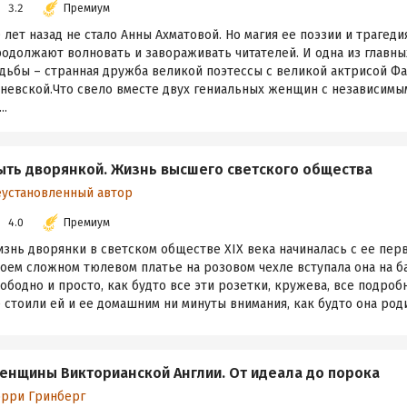
3.2
Премиум
 лет назад не стало Анны Ахматовой. Но магия ее поэзии и трагед
одолжают волновать и завораживать читателей. И одна из главны
удьбы – странная дружба великой поэтессы с великой актрисой Ф
аневской.Что свело вместе двух гениальных женщин с независим
..
ыть дворянкой. Жизнь высшего светского общества
еустановленный автор
4.0
Премиум
знь дворянки в светском обществе XIX века начиналась с ее перв
оем сложном тюлевом платье на розовом чехле вступала она на б
ободно и просто, как будто все эти розетки, кружева, все подроб
 стоили ей и ее домашним ни минуты внимания, как будто она родил
енщины Викторианской Англии. От идеала до порока
эрри Гринберг