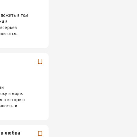
 пожить в том
ки в
 всерьез
являются…
зы
оху в моде.
ся в историю
чность и
 в любви