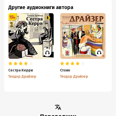
Другие аудиокниги автора
Сестра Керри
Стоик
Ам
Теодор Драйзер
Теодор Драйзер
Те