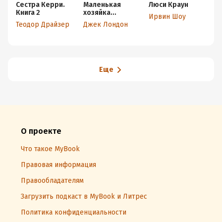
Сестра Керри.
Маленькая
Люси Краун
П
Книга 2
хозяйка
н
Ирвин Шоу
Большого дома
Теодор Драйзер
Джек Лондон
С
Еще
О проекте
Что такое MyBook
Правовая информация
Правообладателям
Загрузить подкаст в MyBook и Литрес
Политика конфиденциальности