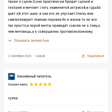
также о сцене.О,она практически бредит сценой и
театром и мечтает стать знаменитой актрисой,и судьба
дает ей этот шанс и она его не упускает.Очень мне
симпатизирует главная героиня.Но в жизни то не все
так просто,и порой мечты приводят совсем не к тому,о
чем мечтаешь,а к совершенно противоположному.
Герствуд-взрослый,женатый мужчина,который так
Показать полностью
влюбился в Керри,что порвал со своей семьей и увез
Керри в другой город,что бы начать все сначала,но вот
не думал он,что в незнакомом большом городе их
1 сентября 2020
LiveLib
Поделиться
никто не ждет,и что они никому не нужны,что в таких
городах все только сами за себя.Мне его даже жалко
стало,но если так подумать-то они сам виноват в
Анонимный читатель
том,что с ним случилось.За все надо платить.Но все же
Оценил книгу
очень жаль,что в конце концов он опустился на дно...
Финал романа подводит итог авторским размышлениям
о ценности «американской мечты». Керри, добившись
супер
славы и богатства, не знает, что делать со своими
деньгами, не верит мужчинам и довольствуется игрой в