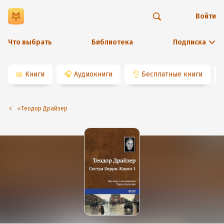
Войти
Что выбрать
Библиотека
Подписка
📖
Книги
🎧
Аудиокниги
👌
Бесплатные книги
⭐️Теодор Драйзер