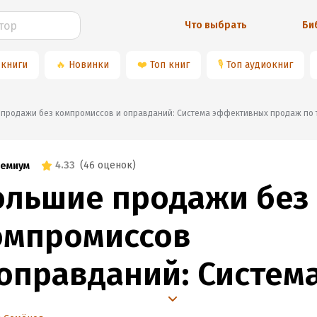
Что выбрать
Би
 книги
🔥
Новинки
❤️
Топ книг
🎙
Топ аудиокниг
ие продажи без компромиссов и оправданий: Система эффективных продаж по 
4.33
(
46 оценок
)
емиум
ольшие продажи без
омпромиссов
 оправданий: Систем
ффективных продаж