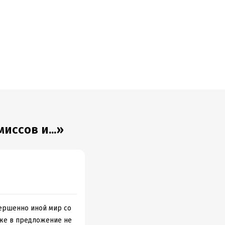
ных объемов
ссов и...»
вершенно иной мир со
аже в предложение не