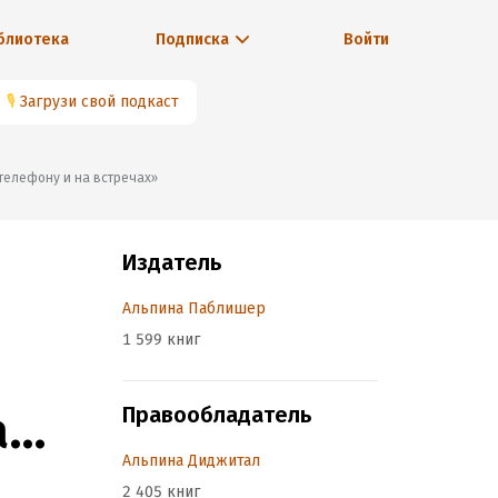
блиотека
Подписка
Войти
🎙
Загрузи свой подкаст
телефону и на встречах»
Издатель
Альпина Паблишер
1 599 книг
а
Правообладатель
Альпина Диджитал
2 405 книг