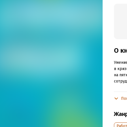
О к
Умение
в криз
на пят
сотруд
Сергей
наибол
По
и рабо
различ
Жан
мотива
продаж
Работ