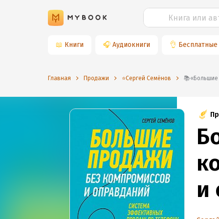
📖
Книги
🎧
Аудиокниги
👌
Бесплатные
Главная
Продажи
⭐️Сергей Семёнов
📚«Больш
Пр
Б
к
и
э