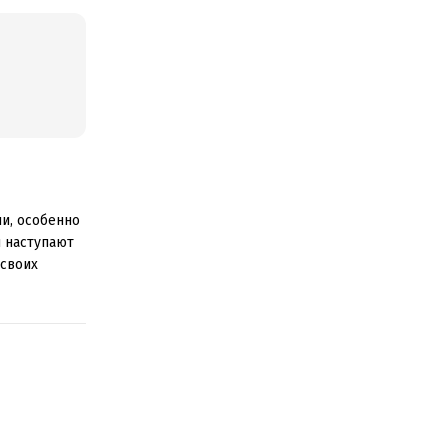
и, особенно
ы наступают
 своих
аж, собрал
ентов
родажи
повышения
правления
 профиля