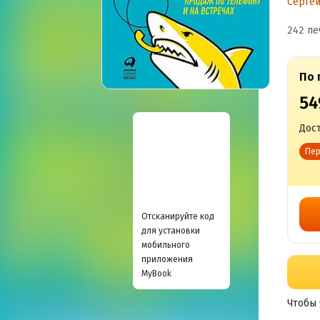
Серге
п
242 пе
и 
По 
54
Дост
Пер
Отсканируйте код
для установки
мобильного
приложения
MyBook
Чтобы 