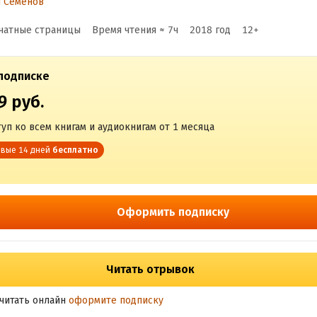
й Семёнов
о телефону
чатные страницы
Время чтения ≈
7
ч
2018
год
12
+
на встречах
подписке
9 руб.
уп ко всем книгам и аудиокнигам от 1 месяца
вые 14 дней
бесплатно
Оформить подписку
Читать отрывок
читать онлайн
оформите подписку