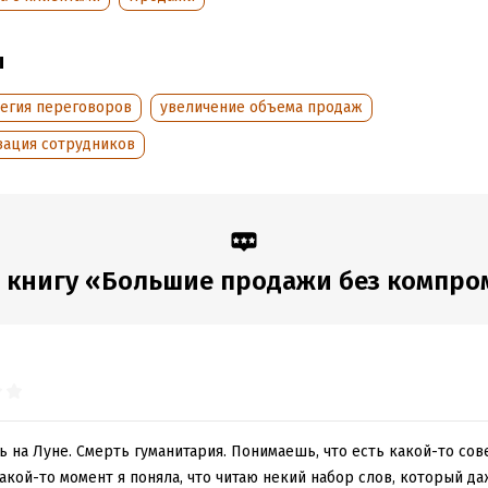
ера.
внедрения описанной системы вы наконец сможете добиться нуж
ы
. Без компромиссов и оправданий со стороны подчиненных.
тегия переговоров
увеличение объема продаж
обная информация
вация сотрудников
аписания:
1 января 2018
ISBN (EAN):
9785961449846
:
436359
Время на чтение:
7
ч.
дания:
2018
оступления:
3 ноября 2017
 книгу «Большие продажи без компроми
ь на Луне. Смерть гуманитария. Понимаешь, что есть какой-то со
акой-то момент я поняла, что читаю некий набор слов, который д