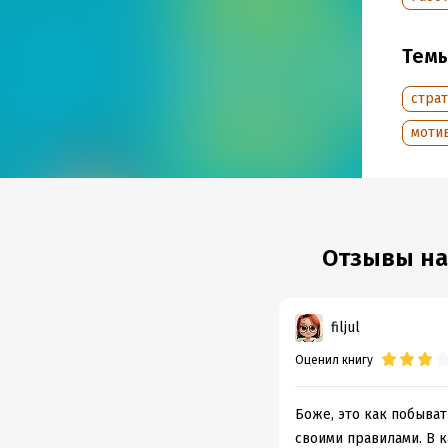
и разм
После 
Тем
продаж
стра
Подр
моти
Дата н
Объем
Год из
Дата п
Отзывы на
filjul
Оценил книгу
Боже, это как побыват
своими правилами. В к