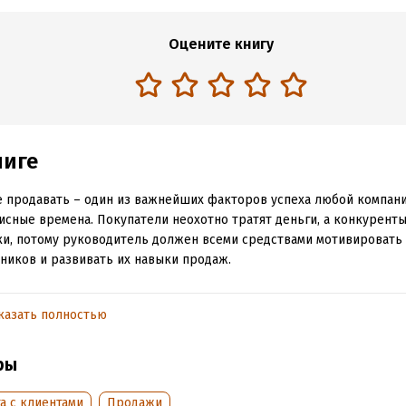
Оцените книгу
ниге
 продавать – один из важнейших факторов успеха любой компани
исные времена. Покупатели неохотно тратят деньги, а конкурент
ки, потому руководитель должен всеми средствами мотивировать
ников и развивать их навыки продаж.
 Семёнов, бизнес-тренер и консультант с 17-летним опытом прод
ее эффективные методики ведения переговоров, убеждения кли
казать полностью
ты с возражениями, фундаментальные принципы и особенности п
ных видов товаров и услуг, добавил проверенные инструменты 
ры
ции персонала и оценки результатов работы и получил систему у
ами, которую с успехом можно использовать в компании любого
а с клиентами
Продажи