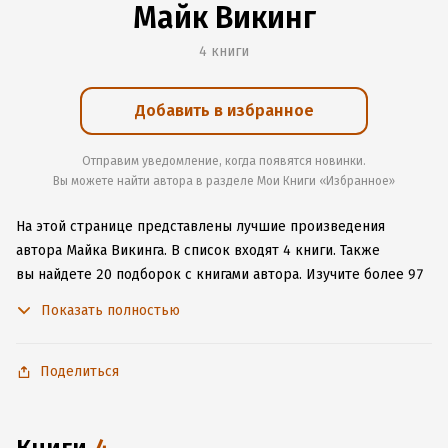
Майк Викинг
4 книги
Добавить в избранное
Отправим уведомление, когда появятся новинки.
Вы можете найти автора в разделе Мои Книги «Избранное»
На этой странице представлены лучшие произведения
автора Майка Викинга.
В список входят 4 книги.
Также
вы найдете 20 подборок с книгами автора.
Изучите более 97
отзывов о творчестве автора и начните читать или слушать
Показать полностью
книги Майка Викинга онлайн прямо на сайте, установите наше
удобное приложение для iOS или Android, чтобы
не расставаться с любимыми произведениями даже без
Поделиться
подключения к интернету.