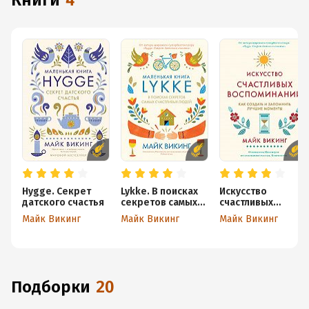
книги
4
Hygge. Секрет
Lykke. В поисках
Искусство
датского счастья
секретов самых
счастливых
счастливых людей
воспоминаний.
Майк Викинг
Майк Викинг
Майк Викинг
Как создать и
запомнить лучшие
моменты
Подборки
20