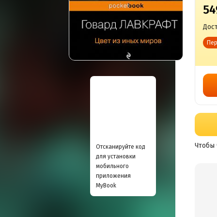
54
Дост
Пер
Чтобы 
Отсканируйте код
для установки
мобильного
приложения
MyBook