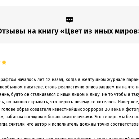
обная информация
аписания:
1 января 1927
ISBN (EAN):
9785699506668
:
58143
Переводчик:
Елена Любимов
Отзывы на книгу «Цвет из иных миров
дания:
2025
Время на чтение:
1
ч.
оступления:
26 сентября 2022
крафтом началось лет 12 назад, когда в желтушном журнале пара
 необычном писателе, столь реалистично описывавшем ни на что н
ние, будто он сталкивался с ними лицом к лицу. Не то чтобы в та
ь, но наивно скрывать, что верить почему-то хотелось. Наверное,
в голове образ создателя известнейших хорроров 20 века и фото
м, забитым взглядом и ботанскими очочками. Это теперь мы без 
тогда считали, что автор и исполнитель должны точно соответство