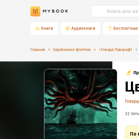
📖
Книги
🎧
Аудиокниги
👌
Бесплатные
Главная
Зарубежное фэнтези
⭐️Говард Лавкрафт
Пр
Ц
Говар
32 печ
По 