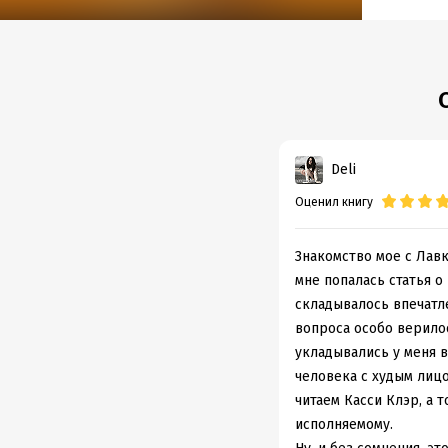
Подр
Дата н
Объем
Год из
Дата п
Deli
Оценил книгу
Знакомство мое с Лав
мне попалась статья о
складывалось впечатле
вопроса особо верилос
укладывались у меня 
человека с худым лицо
читаем Касси Клэр, а 
исполняемому.