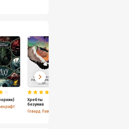
ой храмы и города,
планетой правили
емного ядра, спят,
нам, вне времени, в
т на нас множество
 захватили умы
ом и начали
олго думал, что же в
ертвая бездна
борник)
Хребты
безумия
авкрафт
Говард Лавкрафт