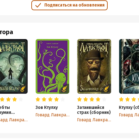
, прорытые норы и катакомбы, погребенные под землей и под вод
Подписаться на обновления
ы пугающие острова и свидетельства того, что задолго до людей 
 сих пор скрываются где-то на дне, в пещерах, под горами, близ з
ду привычным миром и миром другим, существующим по иным зако
втора
венных измерений, может быть уничтожена. Лавкрафт вываливае
олдунов и запретных манускриптов, цитаты из которых настолько
лгое время искали их как реально существующие документы, а пот
начали дополнять и перерабатывать оригинальную мифологию. Я д
т фанфикшн, а теперь понял, насколько прекрасно эта зловещая м
млю, по доброй воле готовую рухнуть в небытие, хаос и ужас.
ть, чтобы Р'лайх снова всплыл?
ебты
Зов Ктулху
Затаившийся
Ктулху (с
зумия
страх (сборник)
Говард Лавкрафт
Говард Л
борник)
Говард Лавкрафт
Говард Лавкрафт