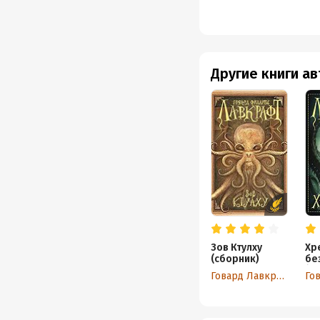
переходы и лабиринты
всплывшие из-под вод
жуткие твари. И они до
ждут. Поджидают.
И незримая грань меж
Другие книги а
множестве пространст
имен средневековых к
читателей, что они до
подделывать. А потом 
ней такого, зачем это
Лавкрафта обнимает Зе
Что и где надо взорва
Зов Ктулху
Хр
(сборник)
бе
(с
Говард Лавкрафт