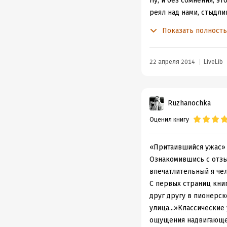
Ну, и без сомнения, эт
реял над нами, стыдл
триллеров. Так что ст
Показать полност
лет.
Удивительное дело, ск
частично совпадают, я
22 апреля 2014
LiveLib
пейзажи, лабиринты, 
вообще древнее зло, 
захватывало дух, и сно
Ruzhanochka
что жизнь прекрасна и
Оценил книгу
Читая же сейчас это 
художественные прием
скучные вещи, которы
«Притаившийся ужас» Г
пирамиды с Гарри Гуд
Ознакомившись с отзыв
Ньярлатотепа.
впечатлительный я чел
Хотя, признаюсь, что 
С первых страниц кни
вещей.
друг другу в пионерск
По сути рассказы Лав
улица...»Классические
напоминают большую ч
ощущения надвигающей