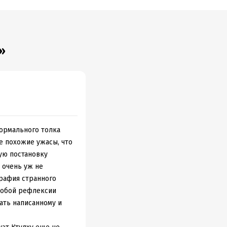
а
»
нормального толка
е похожие ужасы, что
кую постановку
 очень уж не
графия странного
особой рефлексии
вать написанному и