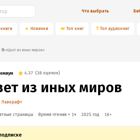
Что выбрать
Би
 книги
🔥
Новинки
❤️
Топ книг
🎙
Топ аудиокниг
📚«Цвет из иных миров»
4.37
(
38 оценок
)
емиум
вет из иных миров
д Лавкрафт
атные страницы
Время чтения ≈
1
ч
2025
год
16
+
подписке