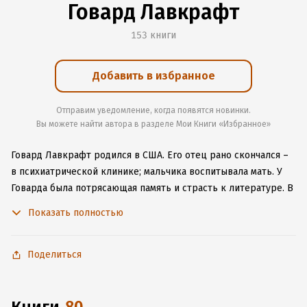
Говард Лавкрафт
153 книги
Добавить в избранное
Отправим уведомление, когда появятся новинки.
Вы можете найти автора в разделе Мои Книги «Избранное»
Говард Лавкрафт родился в США. Его отец рано скончался –
в психиатрической клинике; мальчика воспитывала мать. У
Говарда была потрясающая память и страсть к литературе. В
подростковом возрасте Лавкрафт написал первую книгу
Показать полностью
«Зверь в пещере». Несмотря на феноменальные способности
в самых разных областях, Говард не чувствовал
удовлетворения и страдал от депрессии. Но время кризиса
Поделиться
20-30-х стало для писателя плодотворным. Именно тогда он
написал такие бессмертные произведения, как «Хребты
безумия» и «Данвичский ужас». Но самой знаменитой книгой