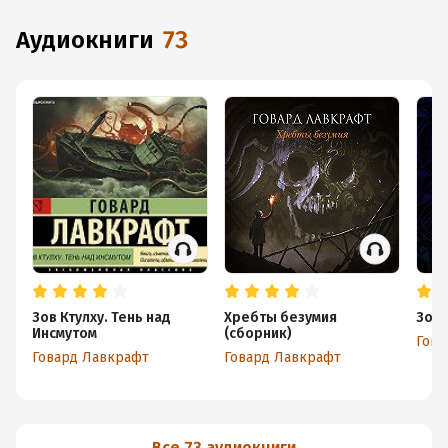
аудиокниги
73
Зов Ктулху. Тень над
Хребты безумия
Зов 
Инсмутом
(сборник)
Гова
Говард Лавкрафт
Говард Лавкрафт
Все 73 аудиокниги