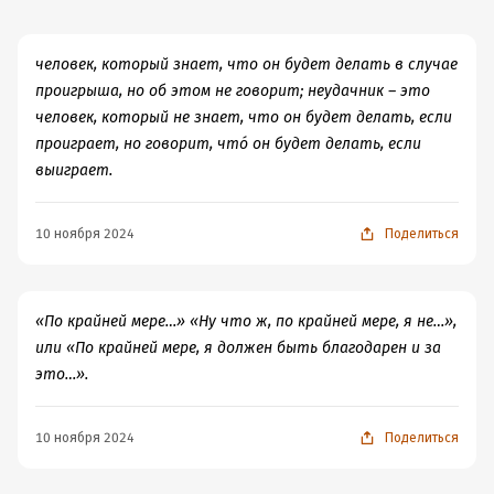
обсуждаемой книге не могла быть меньше, чем
соавторство; но и это было бы большим
человек, который знает, что он будет делать в случае
преуменьшением Его Заслуг. Начнём с того, что доктор
проигрыша, но об этом не говорит; неудачник – это
Берн систематически пытается ввести читателя в
человек, который не знает, что он будет делать, если
заблуждение, и если бы не бдительность Абрама
проиграет, но говорит, чтó он будет делать, если
Ильича, неизвестно, чем бы это всё могло закончиться.
выиграет.
Об этом легко догадаться по Его негодующим
примечаниям вроде такого: «“Тысяча и одна ночь” не
10 ноября 2024
Поделиться
только содержит многочисленные свидетельства
обратного, но самое построение цикла
свидетельствует, подчеркивает прямо
противоположную точку зрения (которую Шехеразада
«По крайней мере…» «Ну что ж, по крайней мере, я не…»,
и внушает своему повелителю). –
Прим. перев.
». В
или «По крайней мере, я должен быть благодарен и за
некоторых случаях ситуация не настолько опасна, и
это…».
Абрам Ильич добавляет примечание просто для общего
развития читателя, например: «Это описание деления,
10 ноября 2024
Поделиться
как и следующее описание конъюгации, намеренно
упрощено. <…> Выводы автора остаются в силе, если