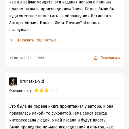
как вы сейчас увидите, эти издания нельзя с полным
правом назвать произведением Эрика Берна: было бы
куда уместнее поместить на обложку имя Истинного
Автора: Абрама Ильича Фета. Почему? Извольте
выслушать.
Прежде всего надо сказать несколько слов о нашем
Показать полностью
Герое. (Извините, но этот абзац необходим: есть ведь
ещё невежественные люди, не знакомые с этим
Великим Человеком.) Википедия скромно сообщает:
15 июня 2019
LiveLib
Поделиться
«Абрам Ильич Фет — советский и российский
математик, философ и публицист, переводчик, доктор
физико-математических наук», что, конечно, едва
brunetka-vld
задевает поверхность этого Блестящего Таланта. К 44-
Оценил книгу
м годам Абрам Ильич вполне состоялся как учёный
математик, защитил докторскую, развивал науку и
преподавал. К несчастью для математики (и счастью
Это была не первая нкига прочитанная у автора, и она
остальных наук), в это время Абрам Ильич был уволен
показалась какой- то суховатой. Тема секса всегда
«за независимый характер» («и прямоту, с которой он
интересовала людей, о ней писали и будут писать.
говорил о профессиональных и человеческих
Было проведено не мало исследований и опытов, как