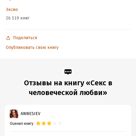
Эксмо
В формате a4.pdf сохранен издательский макет.
26 519 книг
Подробная информация
Поделиться
Дата написания:
1 января 1970
Объем:
516196
Опубликовать свою книгу
Год издания:
2022
Дата поступления:
9 февраля 2023
ISBN (EAN):
9785041583460
Переводчик:
Абрам Фет
Отзывы на книгу «Секс в
Время на чтение:
8
ч.
человеческой любви»
ANNESIEV
Оценил книгу