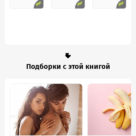
привычного в наши дни доступа к материалам на
иностранных языках и возможности общения с их
носителями (да и вообще, не может же даже Великий
Человек быть великим во всём!), а во-вторых, Абрам
Ильич несомненно искупает этот мелкий недостаток
старательностью: по Его многочисленным
комментариям легко заметить, как мучительно давался
Ему этот процесс и как Блестяще Он Преодолевал все
препятствия. Тут следует отметить, что доктор Берн
Подборки с этой книгой
отнюдь не позаботился о том, чтобы его книга была
легка для перевода: не ограничиваясь рамками
школьной программы, он пользуется всем богатством
языка, включая даже сленг и жаргонизмы,
легкомысленно играя словами, а порою и изобретая
новые. В данном случае никак нельзя ожидать, что
перевод окажется хоть сколько-нибудь близок к
исходному тексту, поэтому многочисленные отклонения
от оригинала объяснимы, ожидаемы, а если подумать,
то даже желательны, ибо они рождают Новые Смыслы,