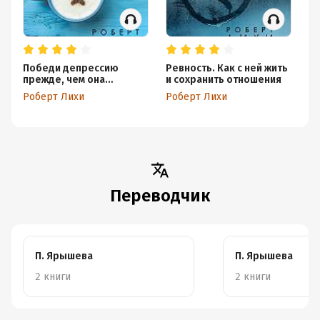
Победи депрессию
Ревность. Как с ней жить
Св
прежде, чем она
и сохранить отношения
Сп
победит тебя
по
Роберт Лихи
Роберт Лихи
Ро
ра
Переводчик
П. Ярышева
П. Ярышева
2 книги
2 книги