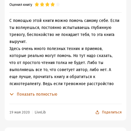
Оценил книгу
Переводчик:
П. Ярышева
Время на чтение:
9
ч.
С помощью этой книги можно помочь самому себе. Если
ты волнуешься, постоянно испытываешь глубинную
тревогу, беспокойство не покидает тебя, то эта книга
выручит.
Здесь очень много полезных техник и приемов,
которые реально могут помочь. Но тут надо сказать,
что от простого чтения толка не будет. Либо ты
выполняешь все то, что советует автор, либо нет. А
еще лучше, прочитать книгу и обратиться к
психотерапевту. Ведь если тревожное расстройство
мешает жить и чувствовать себя хорошо, то с этим
Показать полностью
надо что-то делать.
Не могу сказать, что эта книга лучшее пособие по
тревожности. Например, другая книга Роберта Лихи
19 мая 2020
LiveLib
Поделиться
"Свобода от тревоги" более универсальна. Она
охватывает большие области, с которыми нужно