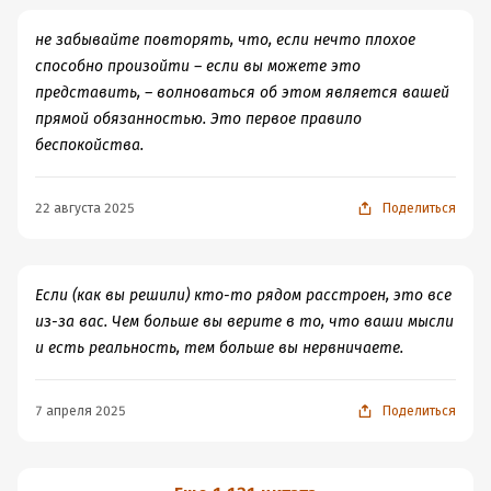
что ты какой-то не такой, если не будешь делать эти
техники. Ведь, выбор все-таки за вами, а Р.Лихи просто
не забывайте повторять, что, если нечто плохое
показывает результаты своих трудов.
способно произойти – если вы можете это
И самое главное, автор в этой книге показывает как
представить, – волноваться об этом является вашей
справляться уже со случившимися неудачами и не
прямой обязанностью. Это первое правило
делать их "концом света", потому что
беспокойства.
Мы все равно столкнемся с неудачами в
жизни
22 августа 2025
Поделиться
Если (как вы решили) кто-то рядом расстроен, это все
из-за вас. Чем больше вы верите в то, что ваши мысли
и есть реальность, тем больше вы нервничаете.
7 апреля 2025
Поделиться