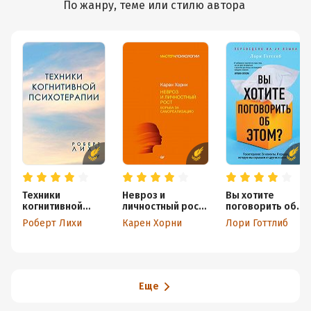
По жанру, теме или стилю автора
Техники
Невроз и
Вы хотите
когнитивной
личностный рост:
поговорить об
психотерапии
борьба за
этом?
Роберт Лихи
Карен Хорни
Лори Готтлиб
самореализацию
Психотерапевт.
Ее клиенты. И
правда,
которую мы
скрываем от
других и самих
Еще
себя