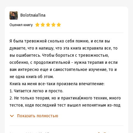
Была у нас пациентка, пережившая большое горе. Она
не читала, не смотрела TV, не сплетничала с другими в
BolotnaiaTina
палате, а только зачеркивала в собственном
Оценил книгу
календарике каждый прожитый день.
Теперь я часто произношу пожелание ( тост) о жажде
жизни.
Я была тревожной сколько себя помню, и если вы
Роберт Лихи дает неплохие рекомендации, им хочется
думаете, что я напишу, что эта книга исправила все, то
следовать.
вы ошибаетесь. Чтобы бороться с тревожностью,
Пытался записать свои страхи, но жизнь подбрасывает
особенно, с продолжительной - нужна терапия и если
каждый день новые. Да такие, что прошедшие уже не
вам интересно еще и самостоятельное изучение, то и
кажутся такими ужасными.
не одна книга об этом.
Что уж говорить о книгах, которые пока недоступны?
Книга на меня все-таки произвела впечатление:
Поэтому решил почитать о месте, где никогда не буду.
1. Читается легко и просто.
И осуществить то, что люблю- путешествовать.
2. Не только теория, но и практика(много техник, много
Неужели уже никогда...? Нет, прочь плохие мысли.
тестов, ходя последний тест вышел непонятным из-под
пера переводчика - это конечно неприятно).
Показать полностью
3. Углубленное изучение общечеловеческих проблем:
Одиночество, самореализация, здоровье и т.д.