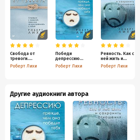
Свобода от
Победи
Ревность. Как с
тревоги.
депрессию
ней жить и
Справься с
прежде, чем она
сохранить
Роберт Лихи
Роберт Лихи
Роберт Лихи
тревогой, пока
победит тебя
отношения
она не
расправилась с
тобой
Другие аудиокниги автора