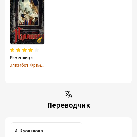
Изменницы
Элизабет Фримантл
Переводчик
А. Кровякова