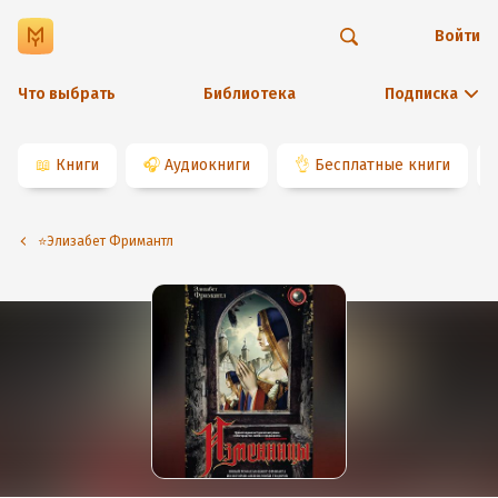
Войти
Что выбрать
Библиотека
Подписка
📖
Книги
🎧
Аудиокниги
👌
Бесплатные книги
⭐️Элизабет Фримантл