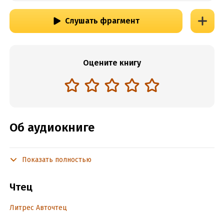
Слушать фрагмент
Оцените книгу
Об аудиокниге
Показать полностью
Подробная информация
Год издания:
2024
Чтец
Дата поступления:
17 мая 2024
Переводчик:
А. Кровякова
Литрес Авточтец