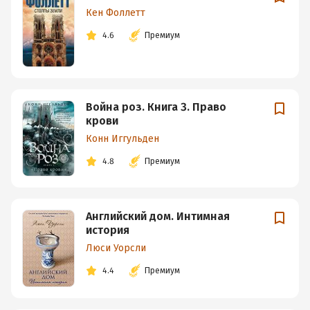
Кен Фоллетт
4.6
Премиум
Война роз. Книга 3. Право
крови
Конн Иггульден
4.8
Премиум
Английский дом. Интимная
история
Люси Уорсли
4.4
Премиум