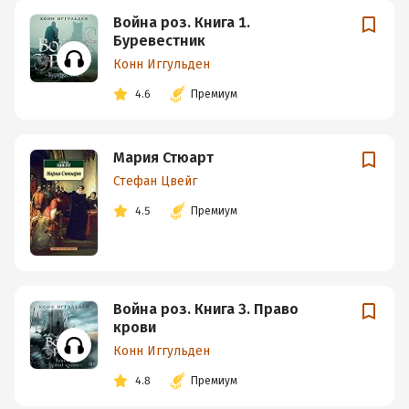
Война роз. Книга 1.
Буревестник
Конн Иггульден
4.6
Премиум
Мария Стюарт
Стефан Цвейг
4.5
Премиум
Война роз. Книга 3. Право
крови
Конн Иггульден
4.8
Премиум