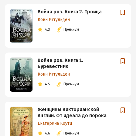
Война роз. Книга 2. Троица
Конн Иггульден
4.3
Премиум
Война роз. Книга 1.
Буревестник
Конн Иггульден
4.5
Премиум
Женщины Викторианской
Англии. От идеала до порока
Екатерина Коути
4.6
Премиум