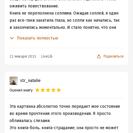
оживить повествование.
Книга не переполнена соплями. Ожидая соплей, я один
раз все-таки закатила глаза, но сопли как начались, так
и закончились моментально. И стало понятно, что они
там действительно нужны. Вот именно потому, что так
Показать полностью
резко обрываются и так мало длятся.
Книга действительно предсказуема, но не на сто
процентов. Некоторые сюжетные повороты меня
21 января 2015
LiveLib
Поделиться
удивили, ну а развязку главной линии я знала заранее,
поэтому и не ждала, что она меня удивит. И
присматривалась к другим вещам.
str_natalie
В книге говорится важное. Мне кажется, она
Оценил книгу
парадоксальным образом учит любить жизнь и меньше
бояться смерти.
Слезовыжималки и спекуляции на больных я не
Эта картинка абсолютно точно передает мое состояние
увидела: если обвинять в этом Джона Грина, то
во время прочтения этого произведения. Я просто
обвинять в этом вообще все книги, худо-бедно
обливалась слезами.
основанные на реальных событиях. То есть если мы
Это книга-боль, книга-страдание; она просто не может