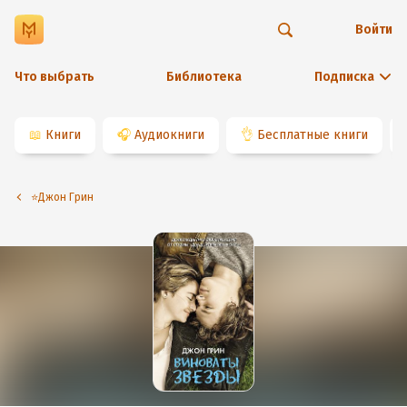
Войти
Что выбрать
Библиотека
Подписка
📖
Книги
🎧
Аудиокниги
👌
Бесплатные книги
⭐️Джон Грин