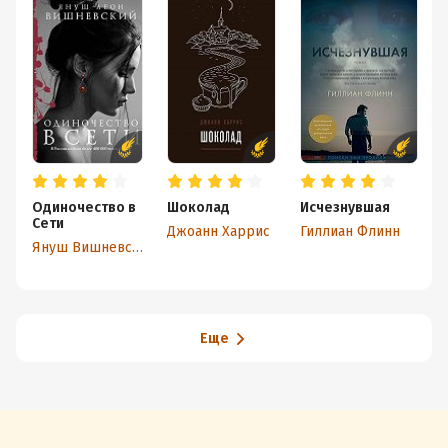
Одиночество в
Шоколад
Исчезнувшая
Сети
Джоанн Харрис
Гиллиан Флинн
Януш Вишневский
Еще