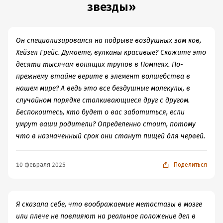
звезды»
хотя во время чтения циник внутри меня бушевал и не
оставлял подозрений, что где-то тут есть спекуляция и
все такое.
Он специализировался на подрыве воздушных зам ков,
И да, даже на краю смерти есть время переживать о
Хейзел Грейс. Думаете, вулканы красивые? Скажите это
любви, ревности, переживать о мелочах и тратить
десяти тысячам вопящих трупов в Помпеях. По-
Мечту на Диснейленд. Потому что это подростки,
прежнему втайне верите в элемент волшебства в
потому что их жизнь - это кроха в океане. Мне
нашем мире? А ведь это все бездушные молекулы, в
совершенно понятны и переживания Хейзел, и ее
случайном порядке сталкивающиеся друг с другом.
периодические взрывы в отношениях с родителями (я
Беспокоитесь, кто будет о вас заботиться, если
бы вообще превратилась в девочку-истерику), но она
умрут ваши родители? Определенно стоит, потому
настоящий молодец и герой, потому что
что в назначенный срок они станут пищей для червей.
приспособилась и, несмотря на ясные как день
огорчения на тему неполноценной жизни и клейма
болезни, она идет вперед, она пытается и старается. И
10 февраля 2025
Поделиться
она дважды герой, что смогла пережить то, что
случилось, и не броситься в пропасть. Для более юного
читателя этот роман может и покрыт флером
Я сказала себе, что воображаемые метастазы в мозге
романтики, обреченности и много чего еще, но для
или плече не повлияют на реальное положение дел в
меня это просто история жизней - того, как они могут