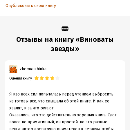
ISBN (EAN):
Опубликовать свою книгу
9785170783281
Переводчик:
Ольга Мышакова
Время на чтение:
5
ч.
Отзывы на книгу «Виноваты
звезды»
zhem4uzhinka
Оценил книгу
Я изо всех сил попыталась перед чтением выбросить
из готовы все, что слышала об этой книге. И как ее
хвалят, и за что ругают.
Оказалось, что это действительно хорошая книга. Слог
вовсе не примитивный, он простой, но это разные
вещи: автор достаточно внимателен к деталям, чтобы