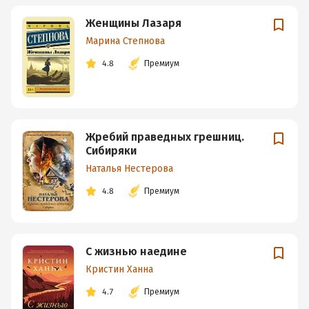
Женщины Лазаря
Марина Степнова
4.8
Премиум
Жребий праведных грешниц.
Сибиряки
Наталья Нестерова
4.8
Премиум
С жизнью наедине
Кристин Ханна
4.7
Премиум