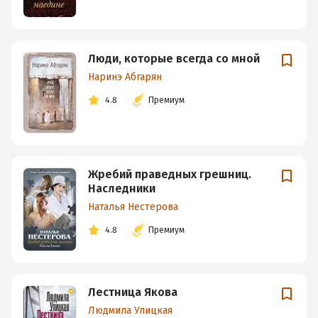
Люди, которые всегда со мной
Наринэ Абгарян
4.8
Премиум
Жребий праведных грешниц.
Наследники
Наталья Нестерова
4.8
Премиум
Лестница Якова
Людмила Улицкая