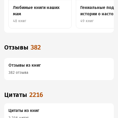
Любимые книги наших
Гениальные подру
мам
истории о настоя
женской дружбе
48 книг
49 книг
Отзывы
382
Отзывы из книг
382 отзыва
Цитаты
2216
Цитаты из книг
2 216 цитат