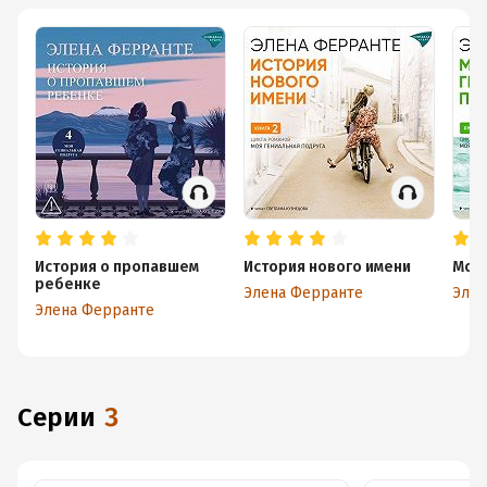
История о пропавшем
История нового имени
Моя 
ребенке
Элена Ферранте
Элен
Элена Ферранте
Серии
3