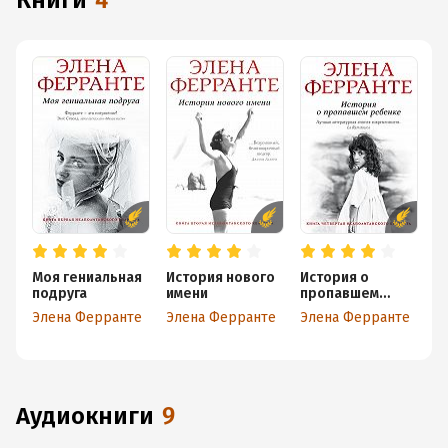
книги
4
Моя гениальная
История нового
История о
Те
подруга
имени
пропавшем
те
ребенке
Элена Ферранте
Элена Ферранте
Элена Ферранте
Э
аудиокниги
9