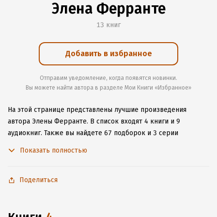
Элена Ферранте
13 книг
Добавить в избранное
Отправим уведомление, когда появятся новинки.
Вы можете найти автора в разделе Мои Книги «Избранное»
На этой странице представлены лучшие произведения
автора Элены Ферранте.
В список входят 4 книги и 9
аудиокниг.
Также вы найдете 67 подборок и 3 серии
с книгами автора.
Изучите более 382 отзыва о творчестве
Показать полностью
автора и начните читать или слушать книги Элены Ферранте
онлайн прямо на сайте, установите наше удобное
приложение для iOS или Android, чтобы не расставаться
Поделиться
с любимыми произведениями даже без подключения
к интернету.