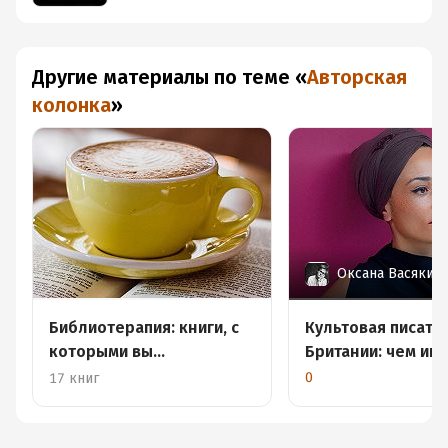
Другие материалы по теме
«
Авторская
колонка
»
Оксана Васякин
Библиотерапия: книги, с
Культовая писате
которыми вы
Британии: чем ин
почувствуете себя в
Зэди Смит?
0
17 книг
безопасности