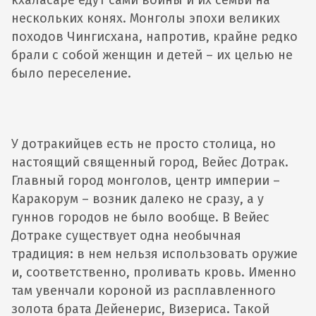
кхаласаре едут сами воины и их семьи на
нескольких конях. Монголы эпохи великих
походов Чингисхана, напротив, крайне редко
брали с собой женщин и детей – их целью не
было переселение.
У дотракийцев есть не просто столица, но
настоящий священный город, Вейес Дотрак.
Главный город монголов, центр империи –
Каракорум – возник далеко не сразу, а у
гуннов городов не было вообще. В Вейес
Дотраке существует одна необычная
традиция: в нем нельзя использовать оружие
и, соответственно, проливать кровь. Именно
там увенчали короной из расплавленного
золота брата Дейенерис, Визериса. Такой