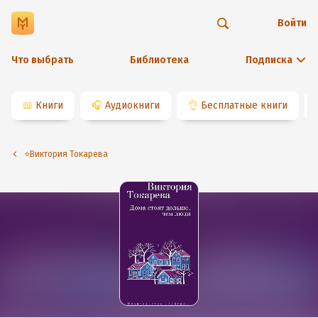
Войти
Что выбрать
Библиотека
Подписка
📖
Книги
🎧
Аудиокниги
👌
Бесплатные книги
⭐️Виктория Токарева