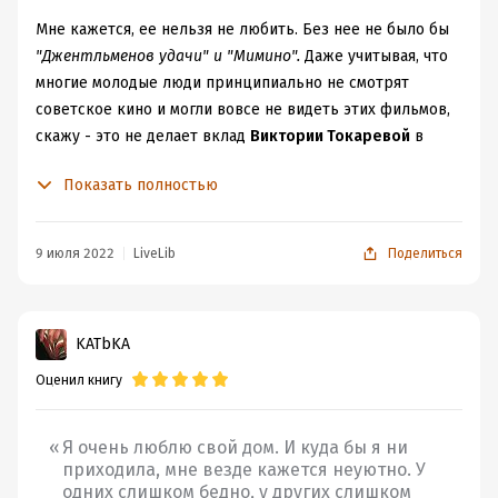
Мне кажется, ее нельзя не любить. Без нее не было бы
"Джентльменов удачи" и "Мимино".
Даже учитывая, что
многие молодые люди принципиально не смотрят
советское кино и могли вовсе не видеть этих фильмов,
скажу - это не делает вклад
Виктории Токаревой
в
гуманизацию ментальности менее значительным.
Показать полностью
Такие вещи работают на уровне коллективного
бессознательного, капельными порциями высветляя
картину мира миллионов. У всякого творца свои
9 июля 2022
LiveLib
Поделиться
звездные часы, токаревские пришлись на середину
семидесятых, после ничего, настолько всенародного
она не создала, что с того? Продолжает писать
KATbKA
крепкую качественную прозу, часто сентиментальную.
иногда трагичную, порой циничную, а все же
Оценил книгу
проникнутую гуманизмом.
Сборник малой прозы
"Дома стоят дольше, чем люди"
Я очень люблю свой дом. И куда бы я ни
не исключение. Открывается повестью про Анюту,
приходила, мне везде кажется неуютно. У
Анна, Анну Андреевну, которая жила свою жизнь, зная,
одних слишком бедно, у других слишком