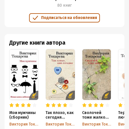
80 книг
Подписаться на обновления
Другие книги автора
Мои мужчины
Так плохо, как
Сволочей
Терр
(сборник)
сегодня
тоже жалко
любо
(сборник)
(сборник)
(сбор
Виктория Токарева
Виктория Токарева
Виктория Токарева