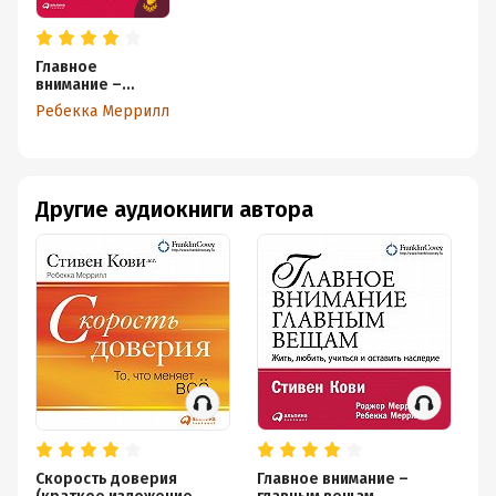
Главное
внимание –
главным вещам.
Ребекка Меррилл
Жить, любить,
учиться и
оставить
наследие
Другие аудиокниги автора
Скорость доверия
Главное внимание –