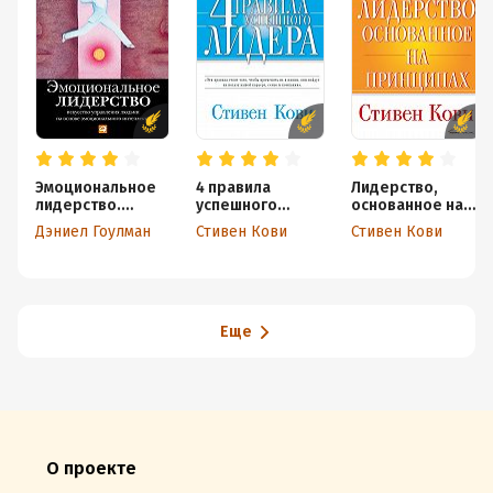
Эмоциональное
4 правила
Лидерство,
лидерство.
успешного
основанное на
Искусство
лидера
принципах
Дэниел Гоулман
Стивен Кови
Стивен Кови
управления
людьми на
основе
эмоционального
интеллекта
Еще
О проекте