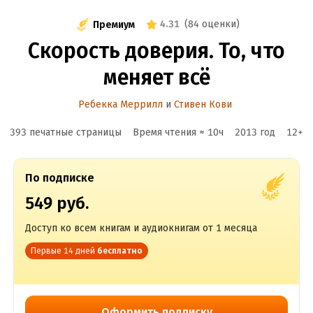
4.31
(
84 оценки
)
Премиум
Скорость доверия. То, что
меняет всё
Ребекка Меррилл
и
Стивен Кови
393 печатные страницы
Время чтения ≈
10
ч
2013
год
12
+
По подписке
549 руб.
Доступ ко всем книгам и аудиокнигам от 1 месяца
Первые 14 дней
бесплатно
Оформить подписку