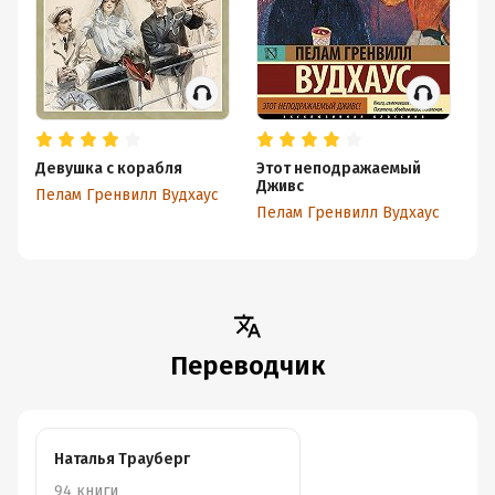
Девушка с корабля
Этот неподражаемый
Ва
Дживс
Пелам Гренвилл Вудхаус
Пе
Пелам Гренвилл Вудхаус
Переводчик
Наталья Трауберг
94 книги