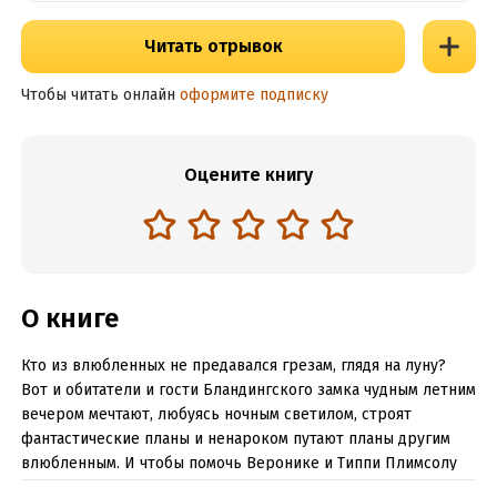
Читать отрывок
Чтобы читать онлайн
оформите подписку
Оцените книгу
О книге
Кто из влюбленных не предавался грезам, глядя на луну?
Вот и обитатели и гости Бландингского замка чудным летним
вечером мечтают, любуясь ночным светилом, строят
фантастические планы и ненароком путают планы другим
влюбленным. И чтобы помочь Веронике и Типпи Плимсолу
преодолеть возникшие между ними недоразумения, решено