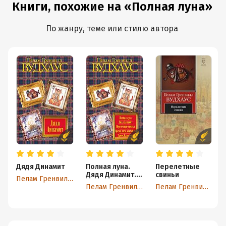
Книги, похожие на «Полная луна»
По жанру, теме или стилю автора
Дядя Динамит
Полная луна.
Перелетные
Дядя Динамит.
свиньи
Пелам Гренвилл Вудхаус
Перелетные
Пелам Гренвилл Вудхаус
Пелам Гренвилл Вудхаус
свиньи. Время
пить коктейли.
Замок Бландинг
(сборник)