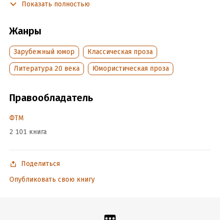
Показать полностью
подключить к делу любимицу хозяина замка лорда Эмсворта
– свинью Императрицу…
Жанры
Подробная информация
Зарубежный юмор
Классическая проза
Дата написания:
1 января 1947
Литература 20 века
Юмористическая проза
Объем:
186092
Год издания:
2025
Правообладатель
Дата поступления:
28 февраля 2023
ISBN (EAN):
9785271389672
ФТМ
Переводчик:
Наталья Трауберг
2 101 книга
Время на чтение:
3
ч.
Поделиться
Опубликовать свою книгу