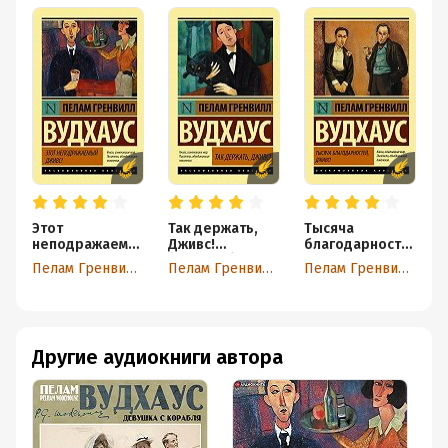
Этот
Так держать,
Тысяча
В
неподражаемы
Дживс!
благодарносте
Д
й Дживс
(сборник)
й, Дживс!
Пелам Гренвилл Вудхаус
Пелам Гренвилл Вудхаус
Пелам Гренвилл Вудхаус
Другие аудиокниги автора