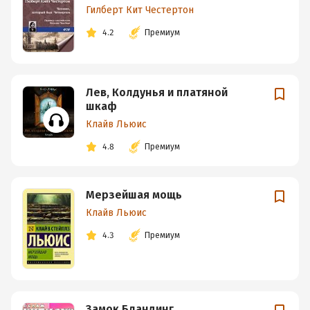
Гилберт Кит Честертон
4.2
Премиум
Лев, Колдунья и платяной
шкаф
Клайв Льюис
4.8
Премиум
Мерзейшая мощь
Клайв Льюис
4.3
Премиум
Замок Бландинг