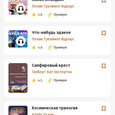
Пелам Гренвилл Вудхаус
4.8
Премиум
Что-нибудь эдакое
Пелам Гренвилл Вудхаус
4.8
Премиум
Сапфировый крест
Гилберт Кит Честертон
4.5
Премиум
Космическая трилогия
Клайв Льюис