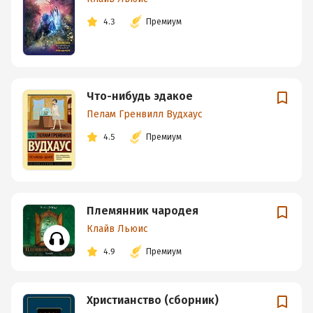
4.3
Премиум
Что-нибудь эдакое
Пелам Гренвилл Вудхаус
4.5
Премиум
Племянник чародея
Клайв Льюис
4.9
Премиум
Христианство (сборник)